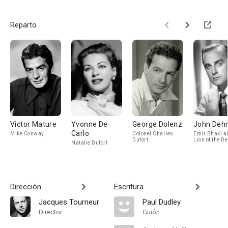
Reparto
Victor Mature
Yvonne De
George Dolenz
John Deh
Carlo
Mike Conway
Colonel Charles
Emir Bhaki a
Dufort
Lion of the De
Natalie Dufort
Dirección
Escritura
Jacques Tourneur
Paul Dudley
Director
Guión