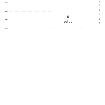
7
???
6
5
???
4
0
3
???
votos
2
1
???