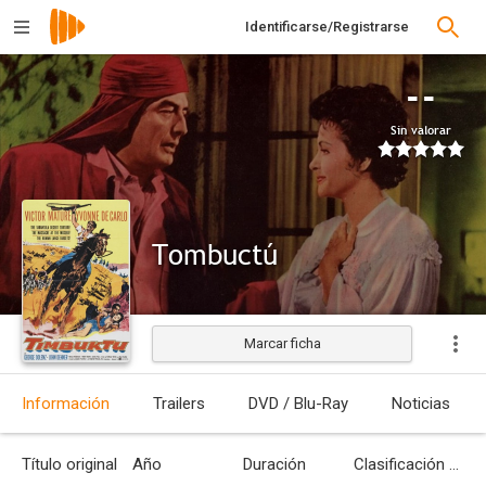
Identificarse/Registrarse
--
Sin valorar
Tombuctú
Marcar ficha
Estrenada
Información
Trailers
DVD / Blu-Ray
Noticias
Título original
Año
Duración
Clasificación por edades