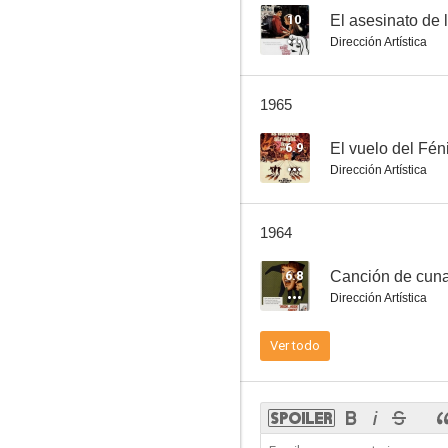
10
Dirección Artística
El beso mortal
1965
--
6.9
El vuelo del Fén
Dirección Artística
1964
6.8
Canción de cuna
Dirección Artística
La leyenda de Lylah Clare
Ver todo
--