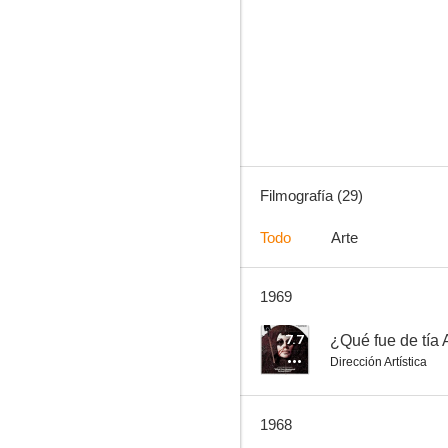
Hitler
7.0
Filmografía (29)
Todo
Arte
1969
¡Ataque!
6.5
7.7
¿Qué fue de tía 
Dirección Artística
1968