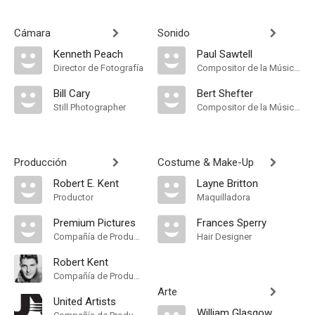
Cámara
Sonido
Kenneth Peach
Paul Sawtell
Director de Fotografía
Compositor de la Música Original, Música
Bill Cary
Bert Shefter
Still Photographer
Compositor de la Música Original, Música
Producción
Costume & Make-Up
Robert E. Kent
Layne Britton
Productor
Maquilladora
Premium Pictures
Frances Sperry
Compañía de Produccion
Hair Designer
Robert Kent
Compañía de Produccion
Arte
United Artists
William Glasgow