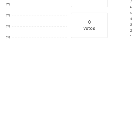
7
???
6
5
???
4
0
3
???
votos
2
1
???