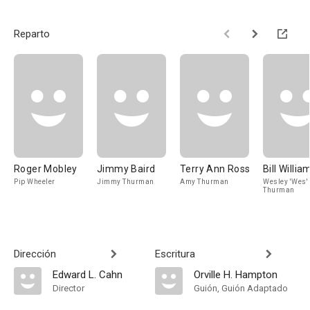
Reparto
Roger Mobley
Jimmy Baird
Terry Ann Ross
Bill Willia
Pip Wheeler
Jimmy Thurman
Amy Thurman
Wesley 'Wes'
Thurman
Dirección
Escritura
Edward L. Cahn
Orville H. Hampton
Director
Guión, Guión Adaptado