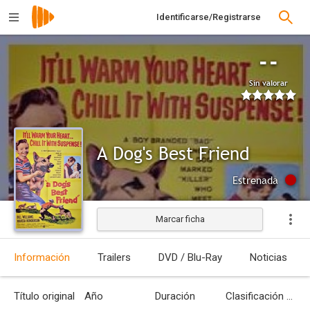
Identificarse/Registrarse
--
Sin valorar
A Dog's Best Friend
Estrenada
Marcar ficha
Información
Trailers
DVD / Blu-Ray
Noticias
Título original
Año
Duración
Clasificación por edades