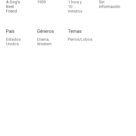
A Dog's
1959
1 hora y
Sin
Best
10
información
Friend
minutos
País
Géneros
Temas
Estados
Drama
,
Perros/Lobos
Unidos
Western