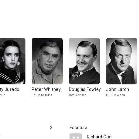
ty Jurado
Peter Whitney
Douglas Fowley
John Larch
ella
Ed Bannister
Doc Adams
Bill Dawson
Escritura
r
Richard Carr