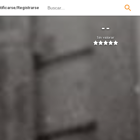
tificarse/Registrarse
--
Sin valorar