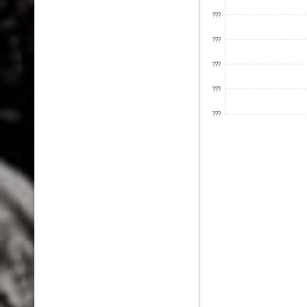
???
???
???
???
???