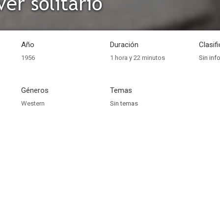
er solitario
Año
Duración
Clasif
1956
1 hora y 22 minutos
Sin inf
Géneros
Temas
Western
Sin temas