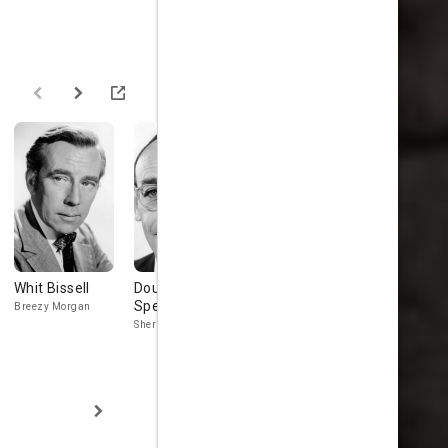
Whit Bissell
Douglas
Katherine
Bill Erwin
Spencer
DeMille
Breezy Morgan
Roy Higgens
Sheriff Jack Tillman