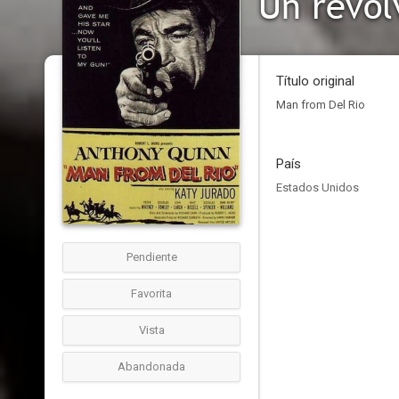
Un revólv
Título original
Man from Del Rio
País
Estados Unidos
Pendiente
Favorita
Vista
Abandonada