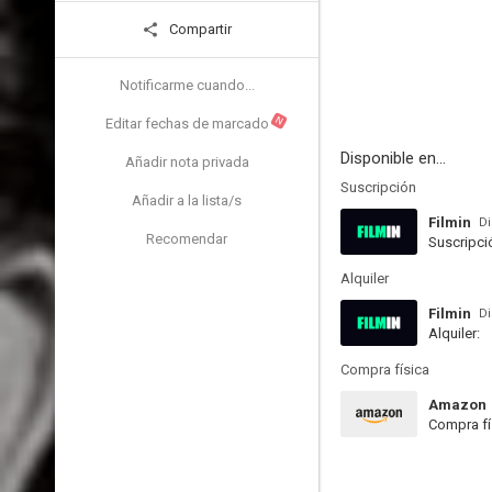
Compartir
Notificarme cuando...
N
Editar fechas de marcado
Disponible en...
Añadir nota privada
Suscripción
Añadir a la lista/s
Filmin
Di
Recomendar
Suscripci
Alquiler
Filmin
Di
Alquiler:
Compra física
Amazon
Compra fí