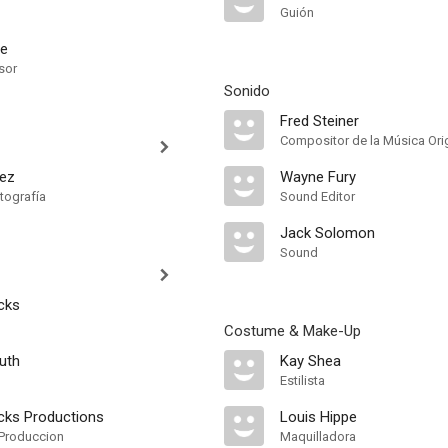
Guión
ne
sor
Sonido
Fred Steiner
Compositor de la Música Orig
tez
Wayne Fury
tografía
Sound Editor
Jack Solomon
Sound
cks
Costume & Make-Up
uth
Kay Shea
Estilista
acks Productions
Louis Hippe
Produccion
Maquilladora