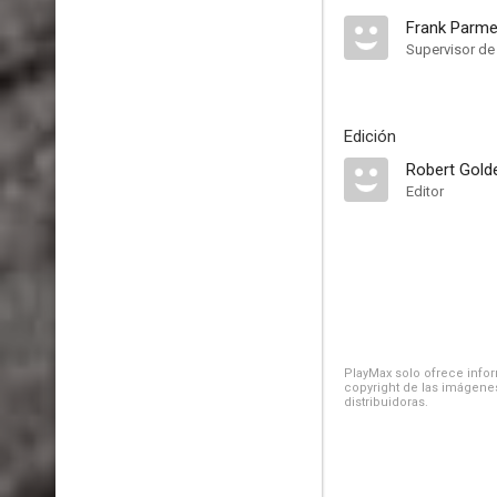
Frank Parme
Supervisor de
Edición
Robert Gold
Editor
PlayMax solo ofrece inform
copyright de las imágenes
distribuidoras.