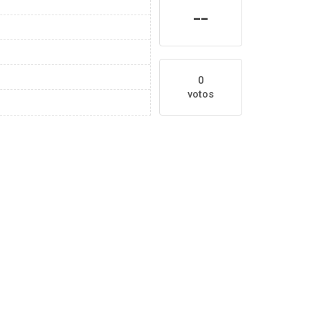
--
0
votos