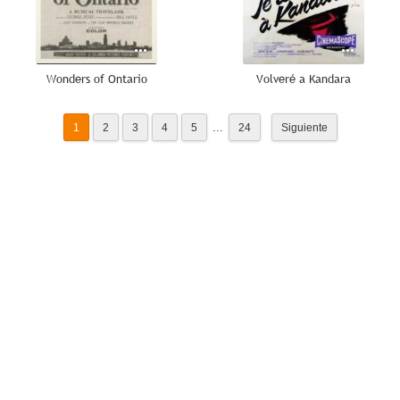
Wonders of Ontario
Volveré a Kandara
...
1
2
3
4
5
24
Siguiente