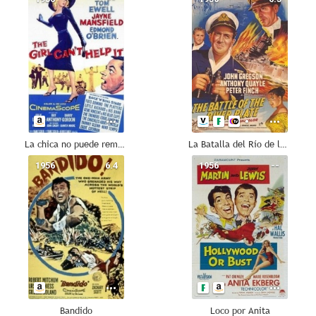
La chica no puede remediarlo
La Batalla del Río de la Plata
1956
6.4
1956
--
Bandido
Loco por Anita