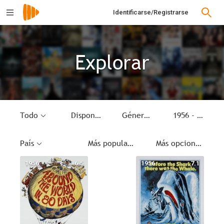
Identificarse/Registrarse
Explorar
Todo
Disponible
Género
1956 - 1956
País
Más populares
Más opciones
1956
6.5
1956
7.1