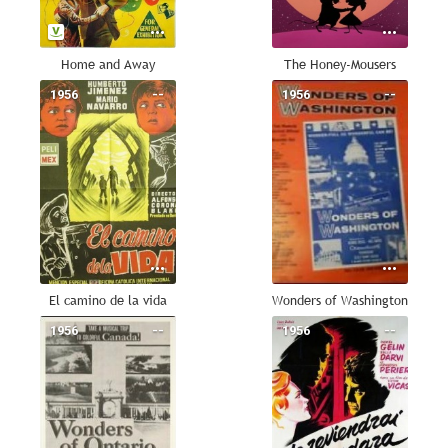
Home and Away
The Honey-Mousers
1956
--
1956
--
El camino de la vida
Wonders of Washington
1956
--
1956
--