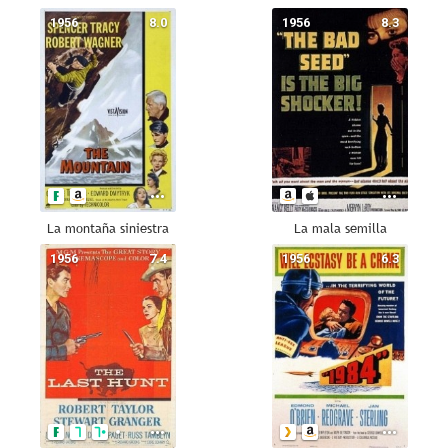
1956
8.0
1956
8.3
La montaña siniestra
La mala semilla
1956
7.4
1956
6.3