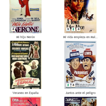
Mi hijo Nerón
Mi vida empieza en Malasia
1956
--
1956
--
Veraneo en España
Juntos ante el peligro
1956
--
1956
6.5