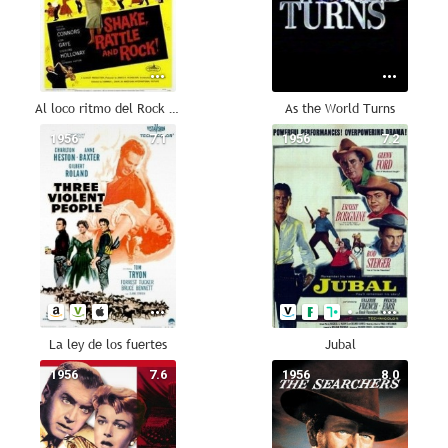
Al loco ritmo del Rock and Roll
As the World Turns
1956
7.1
1956
7.2
La ley de los fuertes
Jubal
1956
7.6
1956
8.0