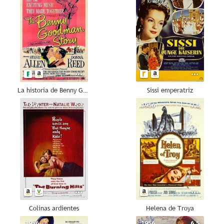
La historia de Benny Goodman
Sissi emperatriz
1956
5.6
1956
7.6
Colinas ardientes
Helena de Troya
1956
--
1956
6.5