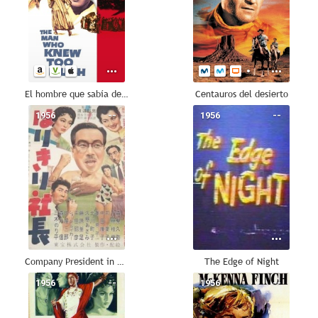
El hombre que sabía demasiado
Centauros del desierto
1956
--
1956
--
Company President in High Spirits
The Edge of Night
1956
--
1956
--