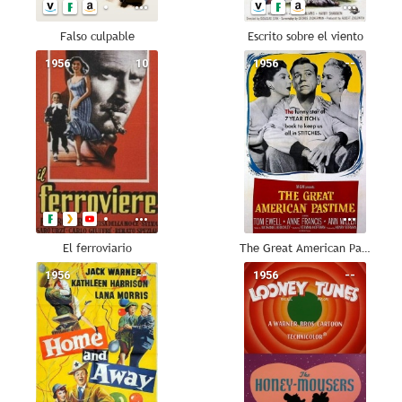
Falso culpable
Escrito sobre el viento
1956
10
1956
--
El ferroviario
The Great American Pastime
1956
--
1956
--