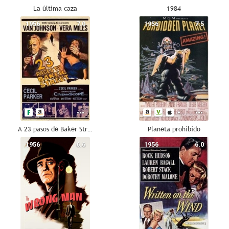
La última caza
1984
1956
7.0
1956
7.5
A 23 pasos de Baker Street
Planeta prohibido
1956
6.6
1956
6.0