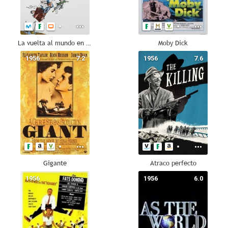
La vuelta al mundo en 80 días
Moby Dick
1956
7.2
1956
7.6
Gigante
Atraco perfecto
1956
--
1956
6.0