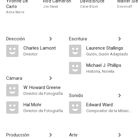
Yvonne De
Rod Cameron
David Bruce
Walter Sl
Carlo
Jim Steed
Cleve Blunt
Dimitrioff
Anna Marie
Dirección
Escritura
Charles Lamont
Laurence Stallings
Director
Guión, Guión Adaptado
Michael J. Phillips
Historia, Novela
Cámara
W. Howard Greene
Director de Fotografía
Sonido
Hal Mohr
Edward Ward
Director de Fotografía
Compositor de la Música Original
Producción
Arte