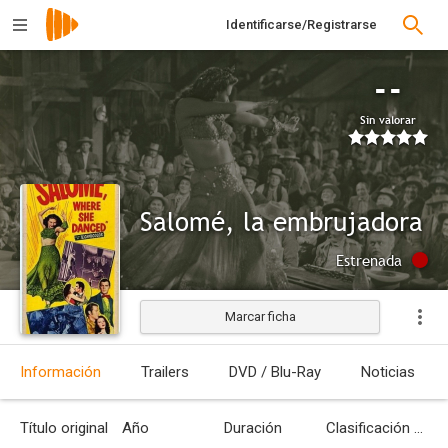
Identificarse/Registrarse
--
Sin valorar
Salomé, la embrujadora
Estrenada
Marcar ficha
Información
Trailers
DVD / Blu-Ray
Noticias
Título original
Año
Duración
Clasificación por edades