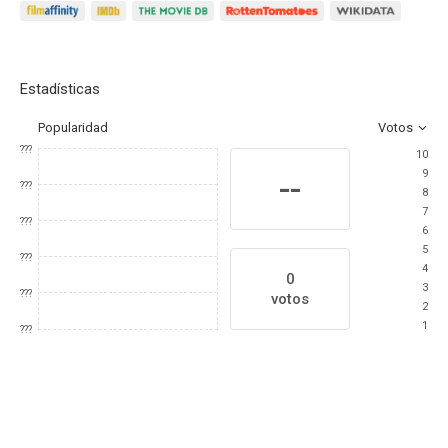
Estadísticas
Popularidad
Votos
???
10
9
--
???
8
7
???
6
5
???
4
0
3
???
votos
2
1
???