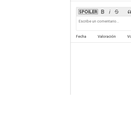
Ruta de utopía
Fecha
Valoración
V
6.8
Juana de Arco
6.4