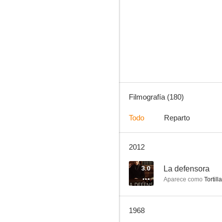
Bonanza
8.5
Filmografía (180)
Todo
Reparto
2012
El Zorro
7.5
3.0
La defensora
Aparece como
Tortilla
1968