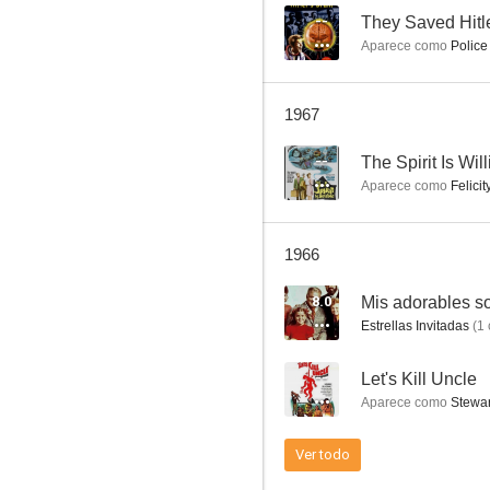
--
They Saved Hitle
Aparece como
Police 
Perry Mason
1967
7.0
--
The Spirit Is Wil
Aparece como
Felicit
1966
8.0
Mis adorables s
Estrellas Invitadas
(
1
El regreso del monstruo
--
Let's Kill Uncle
7.0
Aparece como
Stewa
Ver todo