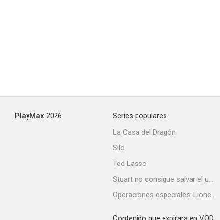
Vice Raid
--
PlayMax
2026
Series populares
La Casa del Dragón
Silo
Wichita Town
Ted Lasso
--
Stuart no consigue salvar el universo
Operaciones especiales: Lioness
Contenido que expirara en VOD