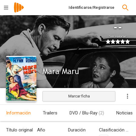
Identificarse/Registrarse
--
Sin valorar
Mara Maru
Marcar ficha
Estrenada
Información
Trailers
DVD / Blu-Ray
(2)
Noticias
Título original
Año
Duración
Clasificación por edades