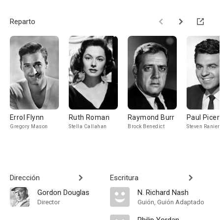
Reparto
Errol Flynn
Ruth Roman
Raymond Burr
Paul Picer
Gregory Mason
Stella Callahan
Brock Benedict
Steven Ranier
Dirección
Escritura
Gordon Douglas
N. Richard Nash
Director
Guión, Guión Adaptado