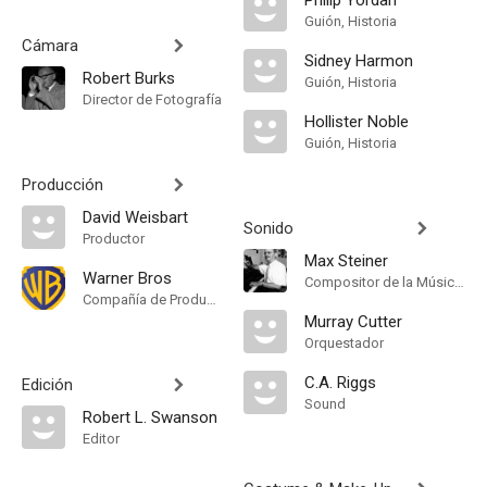
Philip Yordan
Guión, Historia
Cámara
Sidney Harmon
Robert Burks
Guión, Historia
Director de Fotografía
Hollister Noble
Guión, Historia
Producción
David Weisbart
Sonido
Productor
Max Steiner
Warner Bros
Compositor de la Música Original
Compañía de Produccion
Murray Cutter
Orquestador
C.A. Riggs
Edición
Sound
Robert L. Swanson
Editor