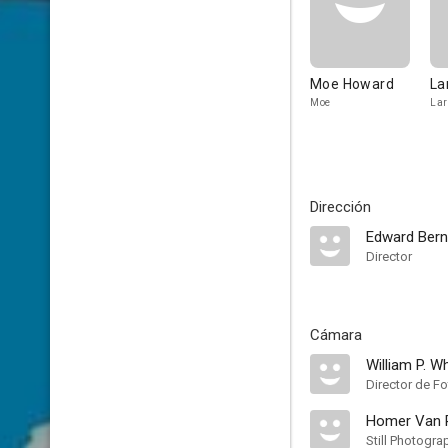
Moe Howard
La
Moe
Lar
Dirección
Edward Ber
Director
Cámara
William P. Wh
Director de Fo
Homer Van P
Still Photogra