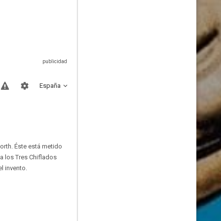
España
rth. Éste está metido
a los Tres Chiflados
l invento.