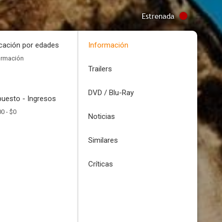
Estrenada
icación por edades
Información
ormación
Trailers
DVD / Blu-Ray
uesto - Ingresos
00 -
$0
Noticias
Similares
Críticas