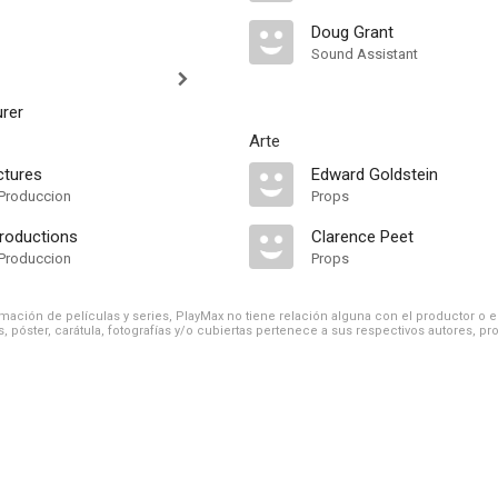
Doug Grant
Sound Assistant
rer
Arte
ctures
Edward Goldstein
Produccion
Props
roductions
Clarence Peet
Produccion
Props
ación de películas y series, PlayMax no tiene relación alguna con el productor o el d
, póster, carátula, fotografías y/o cubiertas pertenece a sus respectivos autores, pr