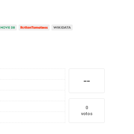
--
0
votos