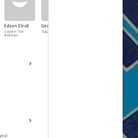
Edson Stroll
George N. Neise
Rayford Barnes
Don Lamo
Captain Tom
Ogg / Airline Pilot
Zogg / Airline Co-
Andrews
Pilot
inal