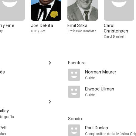
rry Fine
Joe DeRita
Emil Sitka
Carol
Christensen
ry
Curly-Joe
Professor Danforth
Carol Danforth
Escritura
nds
Norman Maurer
Guión
Elwood Ullman
Guión
itley
tografía
Sonido
elt
Paul Dunlap
pher
Compositor de la Música Orig