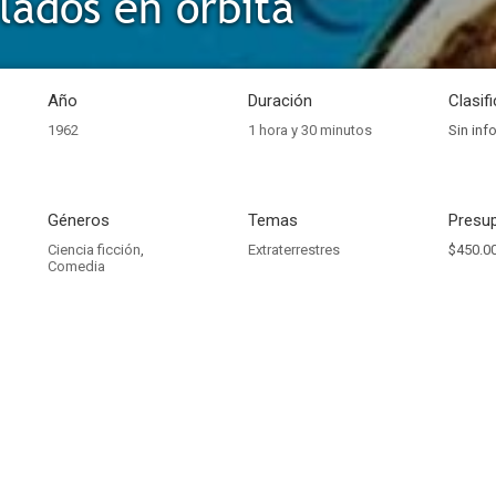
flados en órbita
Año
Duración
Clasif
1962
1 hora y 30 minutos
Sin inf
Géneros
Temas
Presup
Ciencia ficción
,
Extraterrestres
$450.0
Comedia