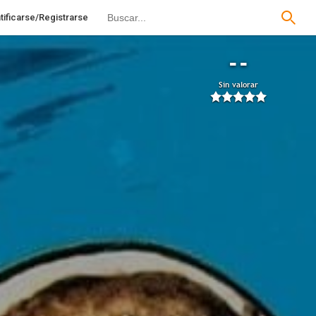
tificarse/Registrarse
--
Sin valorar