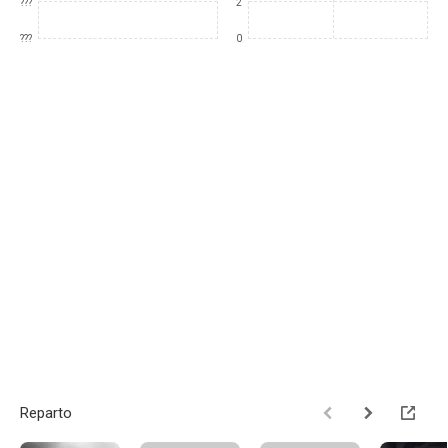
???
2
???
0
Reparto