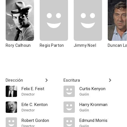
Rory Calhoun
Regis Parton
Jimmy Noel
Duncan L
Dirección
Escritura
Felix E. Feist
Curtis Kenyon
Director
Guión
Erle C. Kenton
Harry Kronman
Director
Guión
Robert Gordon
Edmund Morris
Director
Guión