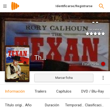
Identificarse/Registrarse
--
Sin valorar
The Texan
Finalizada
Marcar ficha
Información
Trailers
Capítulos
DVD / Blu-Ray
Título original
Año
Duración
Temporadas
Clasificación por edades