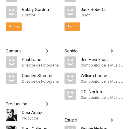
Bobby Gordon
Jack Roberts
Director
Guión
9 más
8 más
Cámara
Sonido
Paul Ivano
Jim Henrikson
Director de Fotografía
Compositor de la Música Original
Charles Straumer
William Loose
Director de Fotografía
Compositor de la Música Original
E.C. Norton
Compositor de la Música Original
Producción
Desi Arnaz
Productor
Equipo
Rory Calhoun
Sidney Hickox