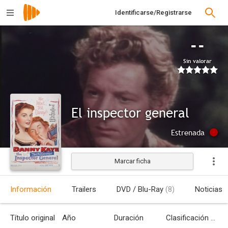
Identificarse/Registrarse
--
Sin valorar
El inspector general
Estrenada
Marcar ficha
Información
Trailers
DVD / Blu-Ray
(8)
Noticias
Título original
Año
Duración
Clasificación por edades