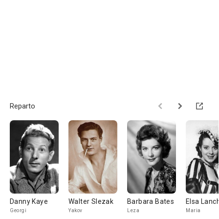
Reparto
Danny Kaye
Walter Slezak
Barbara Bates
Elsa Lanc
Georgi
Yakov
Leza
Maria