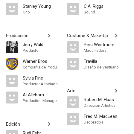
Stanley Young
C.A. Riggs
Grip
Sound
Producción
Costume & Make-Up
Jerry Wald
Perc Westmore
Productor
Maquilladora
Warner Bros
Travilla
Compañía de Produccion
Diseño de Vestuario
Sylvia Fine
Productor Asociado
Arte
Al Alleborn
Robert M. Haas
Production Manager
Dirección Artística
Fred M. MacLean
Decorados
Edición
Rudi Fehr