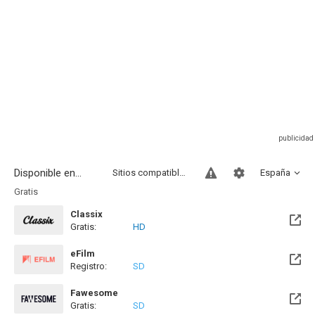
Disponible en...
Sitios compatibles
España
Gratis
Classix
Gratis:
HD
eFilm
Registro:
SD
Fawesome
Gratis:
SD