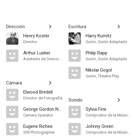
Dirección
Escritura
Henry Koster
Harry Kurnitz
Director
Guión, Guión Adaptado
Arthur Lueker
Philip Rapp
Asistente de Dirección
Guión, Guión Adaptado
Nikolai Gogol
Guión, Theatre Play
Cámara
Elwood Bredell
Director de Fotografía
Sonido
George Gordon Nogle
Sylvia Fine
Camera Operator
Compositor de la Música Original
Eugene Richee
Johnny Green
Still Photographer
Compositor de la Música Original, Music Director