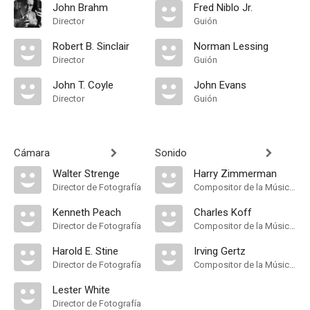
John Brahm
Fred Niblo Jr.
Director
Guión
Robert B. Sinclair
Norman Lessing
Director
Guión
John T. Coyle
John Evans
Director
Guión
Cámara
Sonido
Walter Strenge
Harry Zimmerman
Director de Fotografía
Compositor de la Música Original
Kenneth Peach
Charles Koff
Director de Fotografía
Compositor de la Música Original
Harold E. Stine
Irving Gertz
Director de Fotografía
Compositor de la Música Original
Lester White
Director de Fotografía