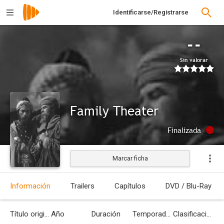
Identificarse/Registrarse
--
Sin valorar
Family Theater
Finalizada
Marcar ficha
Información
Trailers
Capítulos
DVD / Blu-Ray
Título original
Año
Duración
Temporadas
Clasificación por edades