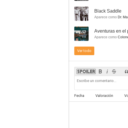
--
Black Saddle
Aparece como
Dr. M
--
Aventuras en el 
Most Dangerous Man Alive
Aparece como
Colone
--
Ver todo
Fecha
Valoración
V
Black Saddle
--