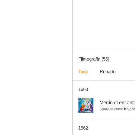
La isla de los corsarios
8.0
Filmografía (56)
Todo
Reparto
1963
Brigadoon
7.2
7.3
Merlín el encant
Aparece como
Knight 
1962