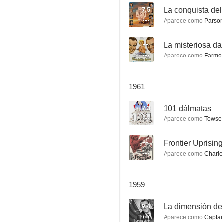
7.5
La conquista de
Aparece como
Parson 
Montana
--
La misteriosa d
Aparece como
Farmer
--
1961
7.3
101 dálmatas
Aparece como
Towser
--
Frontier Uprisin
Aparece como
Charle
Jack y el gigante asesino
--
1959
9.4
La dimensión d
Aparece como
Captai