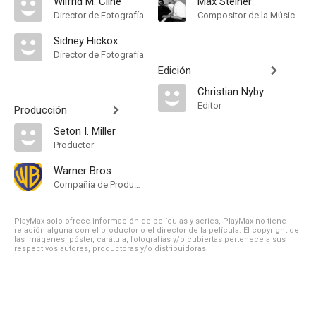
Wilfrid M. Cline
Max Steiner
Director de Fotografía
Compositor de la Música Original
Sidney Hickox
Director de Fotografía
Edición
Christian Nyby
Editor
Producción
Seton I. Miller
Productor
Warner Bros
Compañía de Produccion
PlayMax solo ofrece información de películas y series, PlayMax no tiene
relación alguna con el productor o el director de la película. El copyright de
las imágenes, póster, carátula, fotografías y/o cubiertas pertenece a sus
respectivos autores, productoras y/o distribuidoras.