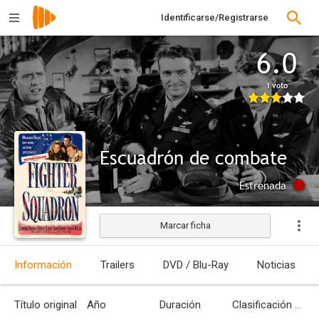
Identificarse/Registrarse
6.0
1 voto
Escuadrón de combate
Estrenada
Marcar ficha
Información
Trailers
DVD / Blu-Ray
Noticias
Título original
Año
Duración
Clasificación por edades