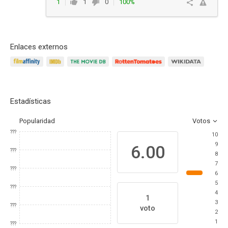
1
1
0
100%
Responder
Enlaces externos
Estadísticas
Popularidad
Votos
???
10
9
6.00
???
8
7
???
6
5
???
4
1
3
???
voto
2
1
???