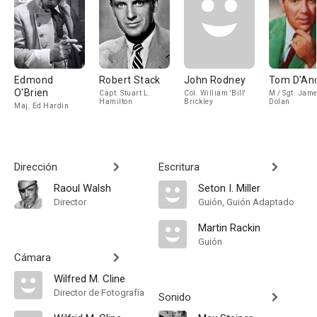
Edmond
Robert Stack
John Rodney
Tom D'An
O'Brien
Capt. Stuart L.
Col. William 'Bill'
M / Sgt. Jame
Hamilton
Brickley
Dolan
Maj. Ed Hardin
Dirección
Escritura
Raoul Walsh
Seton I. Miller
Director
Guión, Guión Adaptado
Martin Rackin
Guión
Cámara
Wilfred M. Cline
Director de Fotografía
Sonido