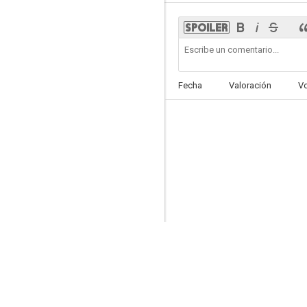
La mujer del cuadro
Fecha
Valoración
V
7.5
Baretta
7.0