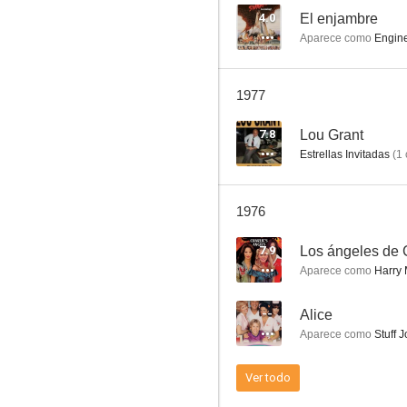
4.0
El enjambre
Aparece como
Engin
El piel roja
1977
7.9
7.8
Lou Grant
Estrellas Invitadas
(
1
1976
7.9
Los ángeles de 
Aparece como
Harry
Los ángeles de Charlie
--
Alice
7.6
Aparece como
Stuff 
Ver todo