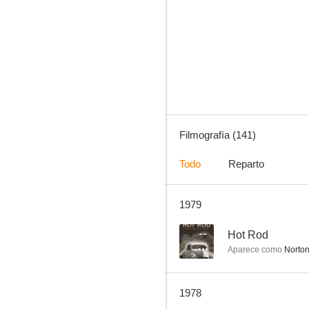
Tambores de guerra
8.9
Filmografía (141)
Todo
Reparto
1979
Ironside
8.5
--
Hot Rod
Aparece como
Norton
1978