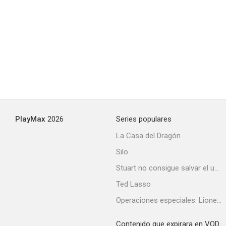
El crepúsculo de los audaces
--
PlayMax
2026
Series populares
La Casa del Dragón
Silo
Leave It to Beaver
Stuart no consigue salvar el universo
--
Ted Lasso
Operaciones especiales: Lioness
Contenido que expirara en VOD