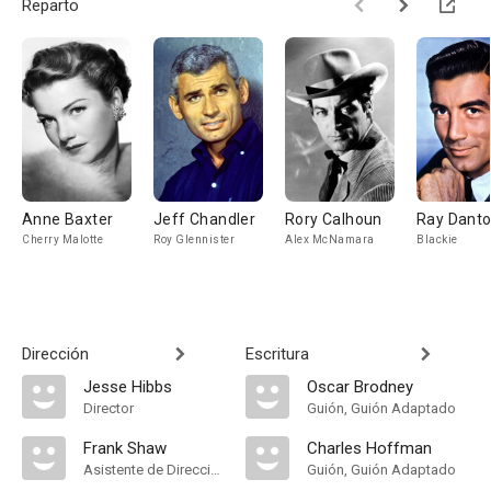
Reparto
Anne Baxter
Jeff Chandler
Rory Calhoun
Ray Dant
Cherry Malotte
Roy Glennister
Alex McNamara
Blackie
Dirección
Escritura
Jesse Hibbs
Oscar Brodney
Director
Guión, Guión Adaptado
Frank Shaw
Charles Hoffman
Asistente de Dirección
Guión, Guión Adaptado