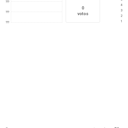
???
4
0
3
???
votos
2
1
???