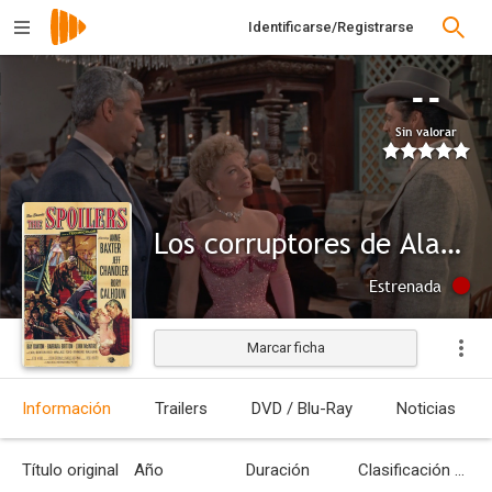
Identificarse/Registrarse
--
Sin valorar
Los corruptores de Alaska
Estrenada
Marcar ficha
Información
Trailers
DVD / Blu-Ray
Noticias
Título original
Año
Duración
Clasificación por edades