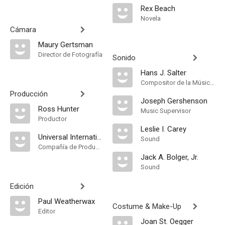
Rex Beach
Novela
Cámara
Maury Gertsman
Director de Fotografía
Sonido
Hans J. Salter
Compositor de la Música Original
Producción
Joseph Gershenson
Ross Hunter
Music Supervisor
Productor
Leslie I. Carey
Universal International Pictures
Sound
Compañía de Produccion
Jack A. Bolger, Jr.
Sound
Edición
Paul Weatherwax
Costume & Make-Up
Editor
Joan St. Oegger