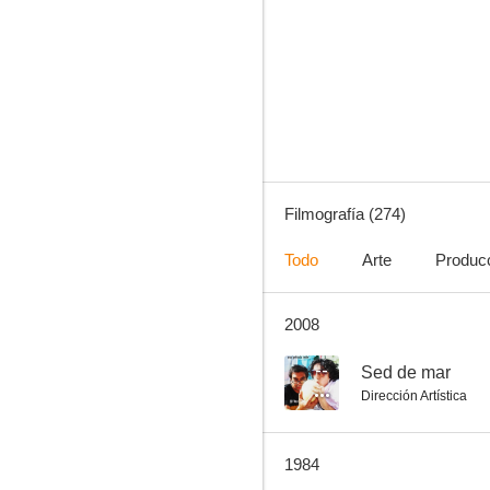
La muerte llama a la puerta
10
Filmografía (274)
Todo
Arte
Produc
2008
Atila, rey de los Hunos
9.4
--
Sed de mar
Dirección Artística
1984