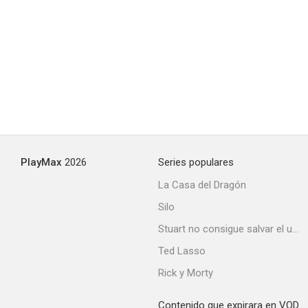
Beau Geste
6.2
PlayMax
2026
Series populares
La Casa del Dragón
Silo
Su juego favorito
Stuart no consigue salvar el universo
6.0
Ted Lasso
Rick y Morty
Contenido que expirara en VOD