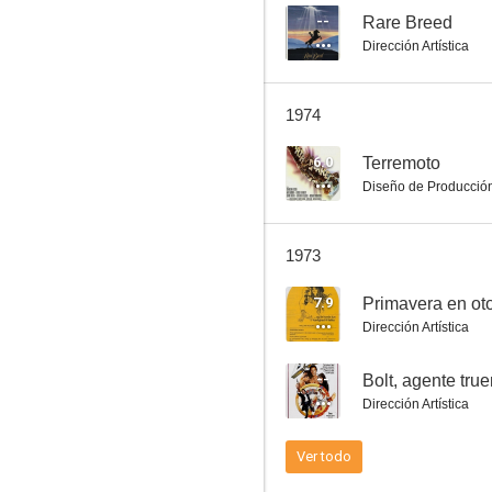
--
Rare Breed
Dirección Artística
Operación Pacífico
1974
8.5
6.0
Terremoto
Diseño de Producció
1973
7.9
Primavera en ot
Dirección Artística
Tarántula
--
Bolt, agente tru
8.0
Dirección Artística
Ver todo