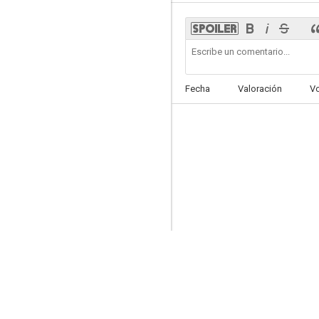
Una dama entre vaqueros
Fecha
Valoración
V
7.9
Primavera en otoño
7.7