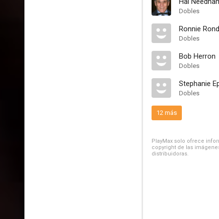
Hal Needha
Dobles
Ronnie Ronde
Dobles
Bob Herron
Dobles
Stephanie E
Dobles
12 más
PlayMax solo ofrece inform
copyright de las imágenes
distribuidoras.