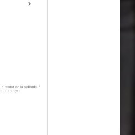
irector de la película. El
oductoras y/o