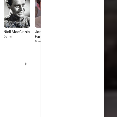
Niall MacGinnis
James
Henry Wilcoxon
Sammy Ro
Farentino
Odins
Frisian Prince
Volc
Marc