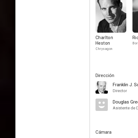
Charlton
Ri
Heston
Bor
Chrysagon
Dirección
Franklin J. 
Director
Douglas Gre
Asistente de 
Cámara