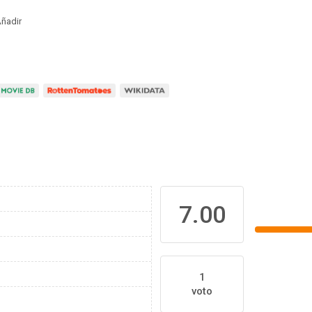
ñadir
7.00
1
voto