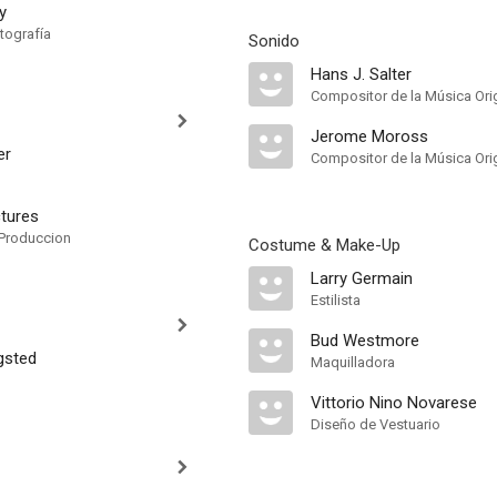
y
tografía
Sonido
Hans J. Salter
Compositor de la Música Orig
Jerome Moross
er
Compositor de la Música Orig
ctures
Produccion
Costume & Make-Up
Larry Germain
Estilista
Bud Westmore
gsted
Maquilladora
Vittorio Nino Novarese
Diseño de Vestuario