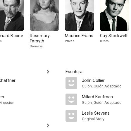
chard Boone
Rosemary
Maurice Evans
Guy Stockwell
Forsyth
s
Priest
Draco
Bronwyn
Escritura
Schaffner
John Collier
Guión, Guión Adaptado
en
Millard Kaufman
Dirección
Guión, Guión Adaptado
Leslie Stevens
Original Story