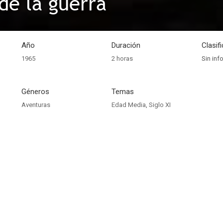
 de la guerra
Año
Duración
Clasif
1965
2 horas
Sin inf
Géneros
Temas
Aventuras
Edad Media
,
Siglo XI