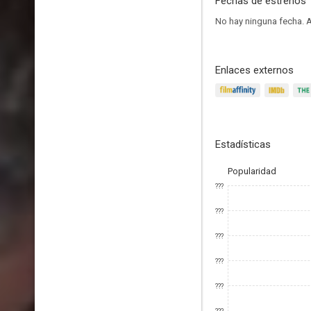
Fechas de estrenos
No hay ninguna fecha.
A
Enlaces externos
Estadísticas
Popularidad
???
???
???
???
???