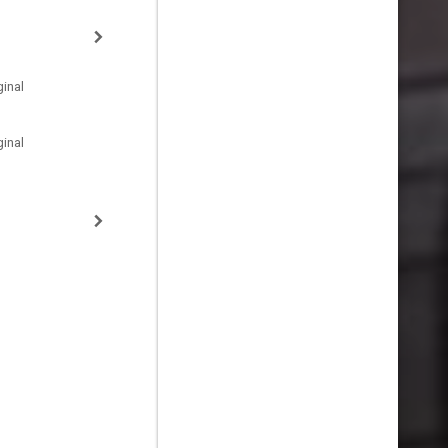
inal
inal