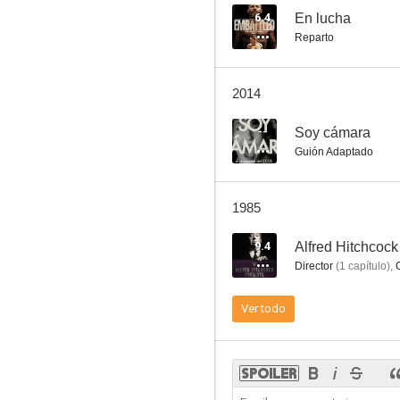
6.4
En lucha
Reparto
Alfred Hitchcock presenta: Sábado lluvioso
2014
--
--
Soy cámara
Guión Adaptado
1985
9.4
Alfred Hitchcock
Director
(
1
capítulo
)
,
Her Cardboard Lover
Ver todo