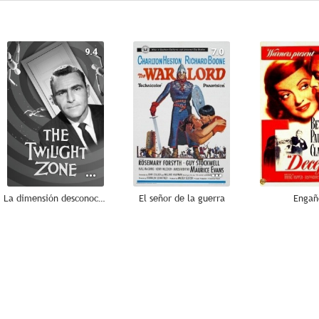
9.4
7.0
La dimensión desconocida
El señor de la guerra
Engañ
--
--