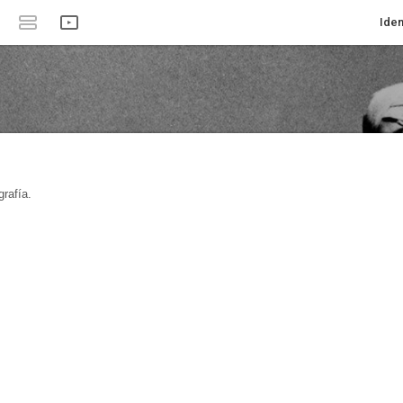
Iden
rafía.