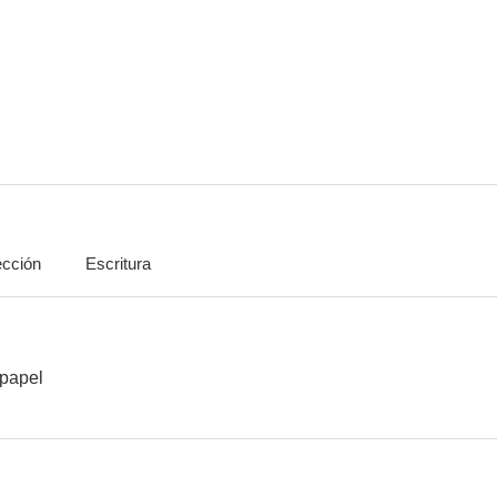
Los amantes de papel
Soy cámara
Las Aventuras 
--
--
ección
Escritura
La dimensión desconocida: El acosador
Alfred Hitchcock presenta: Anniversary Gift
The Fountain
--
--
papel