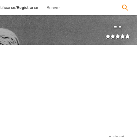
tificarse/Registrarse
--