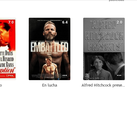
7.0
6.4
2.0
o
En lucha
Alfred Hitchcock presenta: Nadie es tan ciego
--
--
--