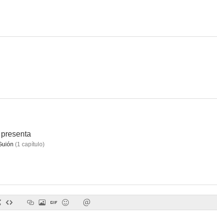
Soy una cámara
Tres amores
Roseanna 
--
--
 presenta
Guión
(
1
capítulo
)
Sabu - Toomai, el de los elefantes
La gran aventura de Silvia