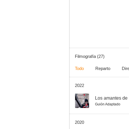
Alfred Hitchcock presenta: Regreso por Navidad (Volver para Navidad)
--
Filmografía (27)
Todo
Reparto
Dir
2022
La otra guerra
--
--
Los amantes de 
Guión Adaptado
2020