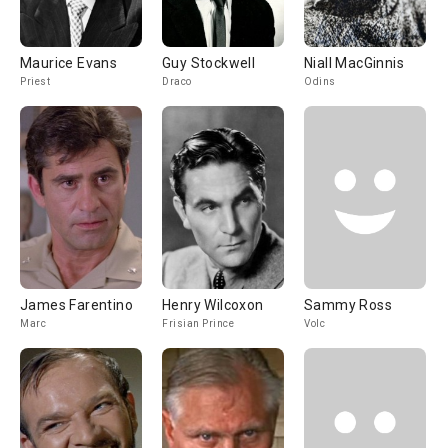
Maurice Evans
Guy Stockwell
Niall MacGinnis
Priest
Draco
Odins
James Farentino
Henry Wilcoxon
Sammy Ross
Marc
Frisian Prince
Volc