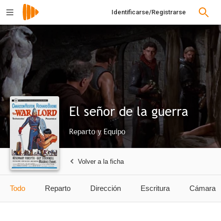
Identificarse/Registrarse
El señor de la guerra
Reparto y Equipo
Volver a la ficha
Todo
Reparto
Dirección
Escritura
Cámara