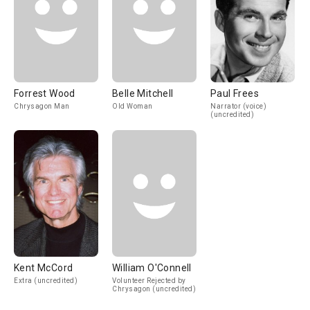
Forrest Wood
Belle Mitchell
Paul Frees
Chrysagon Man
Old Woman
Narrator (voice)
(uncredited)
Kent McCord
William O'Connell
Extra (uncredited)
Volunteer Rejected by
Chrysagon (uncredited)