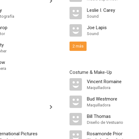
y
Leslie I. Carey
tografía
Sound
hrop
Joe Lapis
tor
Sound
ty
2 más
pher
ow
mera
Costume & Make-Up
Vincent Romaine
Maquilladora
Bud Westmore
Maquilladora
Bill Thomas
Diseño de Vestuario
ternational Pictures
Rosamonde Prior