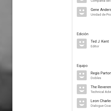
Compañía de 
Gene Ander
Unidad de Pr
Edición
Ted J. Kent
Editor
Equipo
Regis Parto
Dobles
The Reveren
Technical Adv
Leon Charle
Dialogue Coa