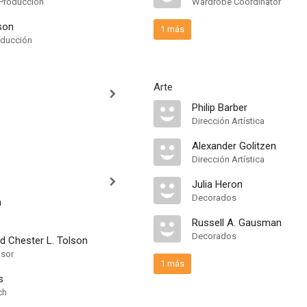
Produccion
Wardrobe Coordinator
son
1 más
oducción
Arte
Philip Barber
Dirección Artística
Alexander Golitzen
Dirección Artística
Julia Heron
Decorados
n
Russell A. Gausman
Decorados
d Chester L. Tolson
isor
1 más
s
ch