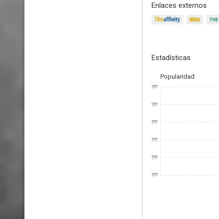
Enlaces externos
Estadísticas
Popularidad
???
???
???
???
???
???