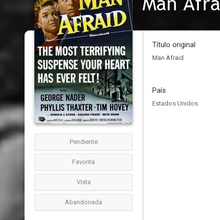
Man Afra
Título original
Man Afraid
País
Estados Unidos
Pendiente
Favorita
Vista
Abandonada