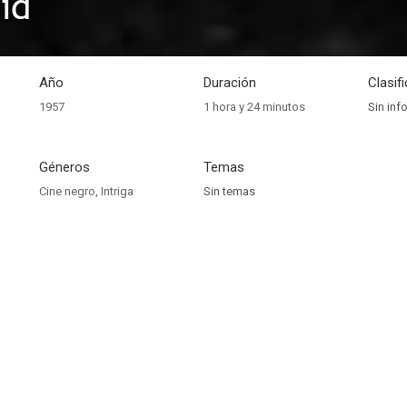
id
Año
Duración
Clasif
1957
1 hora y 24 minutos
Sin inf
Géneros
Temas
Cine negro
,
Intriga
Sin temas