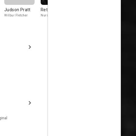
Judson Pratt
Reta Shaw
Tom Nolan
Mabel
Albertson
Wilbur Fletcher
Nurse Willis
Ronnie (Skunky)
Fletcher (as Butch
Maggie
Bernard)
inal