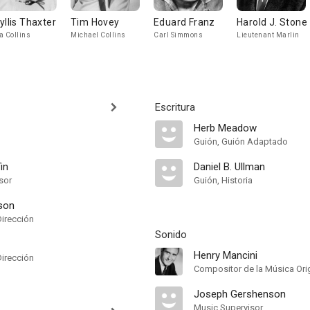
yllis Thaxter
Tim Hovey
Eduard Franz
Harold J. Stone
a Collins
Michael Collins
Carl Simmons
Lieutenant Marlin
Escritura
Herb Meadow
Guión, Guión Adaptado
fin
Daniel B. Ullman
sor
Guión, Historia
son
Dirección
Sonido
Henry Mancini
Dirección
Compositor de la Música Orig
Joseph Gershenson
Music Supervisor