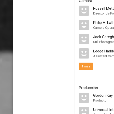
Cámara
Russell Mett
Director de Fo
Philip H. Lat
Camera Opera
Jack Geregh
Still Photogra
Ledge Hadd
Assistant Ca
1 más
Producción
Gordon Kay
Productor
Universal In