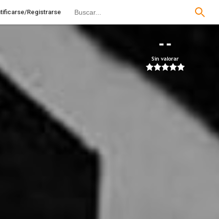
tificarse/Registrarse
--
Sin valorar