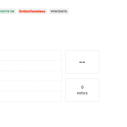
--
0
votos