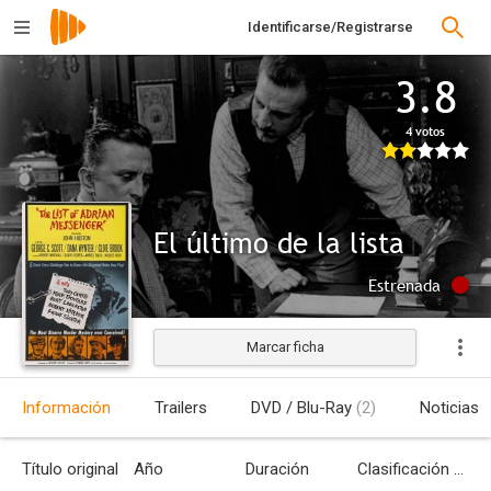
Identificarse/Registrarse
3.8
4 votos
El último de la lista
Estrenada
Marcar ficha
Información
Trailers
DVD / Blu-Ray
(2)
Noticias
Título original
Año
Duración
Clasificación por edades