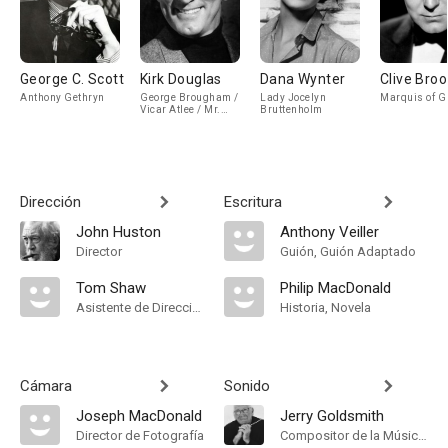
George C. Scott
Kirk Douglas
Dana Wynter
Clive Broo
Anthony Gethryn
George Brougham /
Lady Jocelyn
Marquis of G
Vicar Atlee / Mr.
Bruttenholm
Pythian / Arthur
Henderson
Dirección
Escritura
John Huston
Anthony Veiller
Director
Guión, Guión Adaptado
Tom Shaw
Philip MacDonald
Asistente de Dirección
Historia, Novela
Cámara
Sonido
Joseph MacDonald
Jerry Goldsmith
Director de Fotografía
Compositor de la Música Original