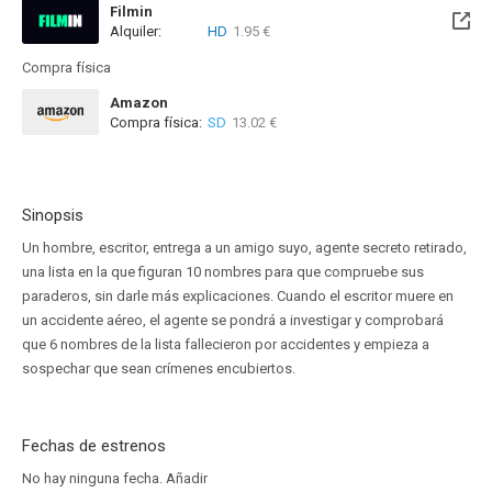
Filmin
Alquiler:
HD
1.95 €
Disponible hasta el Vie, 14 Ago 2026 (Quedan 6 días)
Compra física
Amazon
Compra física:
SD
13.02 €
Sinopsis
Un hombre, escritor, entrega a un amigo suyo, agente secreto retirado,
una lista en la que figuran 10 nombres para que compruebe sus
paraderos, sin darle más explicaciones. Cuando el escritor muere en
un accidente aéreo, el agente se pondrá a investigar y comprobará
que 6 nombres de la lista fallecieron por accidentes y empieza a
sospechar que sean crímenes encubiertos.
Fechas de estrenos
No hay ninguna fecha.
Añadir