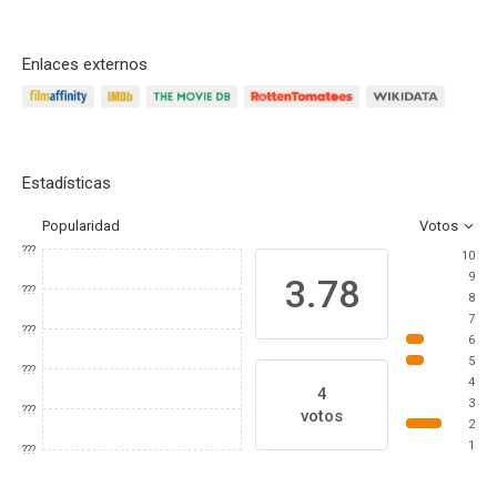
Enlaces externos
Estadísticas
Popularidad
Votos
???
10
9
3.78
???
8
7
???
6
5
???
4
4
3
???
votos
2
1
???