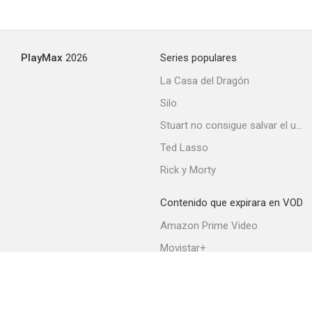
Encuentro en el Pacífico
PlayMax
2026
Series populares
--
La Casa del Dragón
Silo
Stuart no consigue salvar el universo
Ted Lasso
Rick y Morty
Contenido que expirara en VOD
Kathleen
Amazon Prime Video
--
Movistar+
Netflix
Filmin