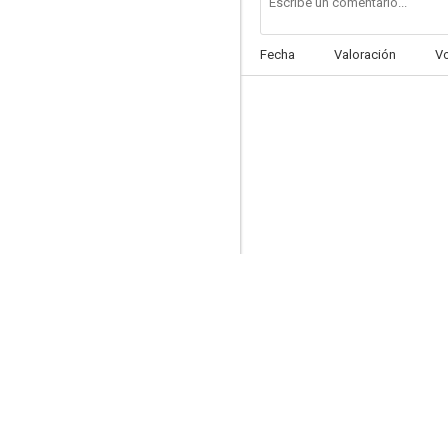
Fecha
Valoración
V
La mosca
6.0
Gog, el monstruo de cinco manos
4.0