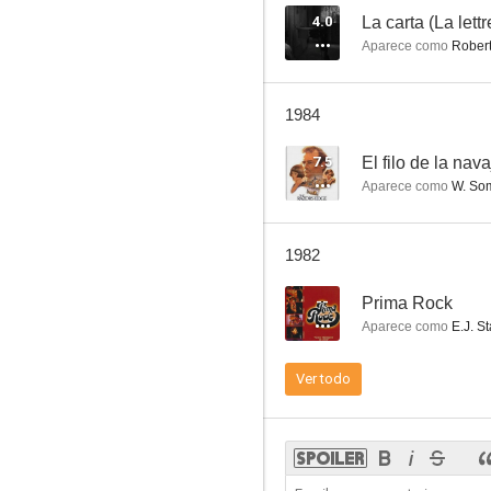
4.0
La carta (La lettr
Aparece como
Robert
Un ladrón en la alcoba
1984
7.0
7.5
El filo de la nava
Aparece como
W. So
1982
--
Prima Rock
Aparece como
E.J. S
La mujer pirata
Ver todo
6.9