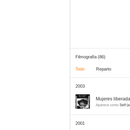
Una chica angelical
7.4
Filmografía (86)
Todo
Reparto
2003
La carta
7.3
--
Mujeres liberad
Aparece como
Self (a
2001