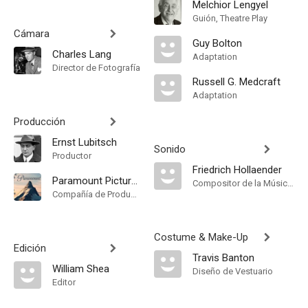
Melchior Lengyel
Guión, Theatre Play
Cámara
Guy Bolton
Charles Lang
Adaptation
Director de Fotografía
Russell G. Medcraft
Adaptation
Producción
Ernst Lubitsch
Sonido
Productor
Friedrich Hollaender
Paramount Pictures
Compositor de la Música Original, Música
Compañía de Produccion
Costume & Make-Up
Edición
Travis Banton
William Shea
Diseño de Vestuario
Editor