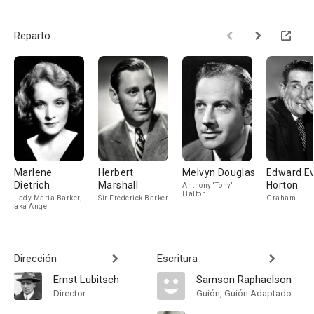
Reparto
Marlene
Herbert
Melvyn Douglas
Edward Ev
Dietrich
Marshall
Horton
Anthony 'Tony'
Halton
Lady Maria Barker,
Sir Frederick Barker
Graham
aka Angel
Dirección
Escritura
Ernst Lubitsch
Samson Raphaelson
Director
Guión, Guión Adaptado