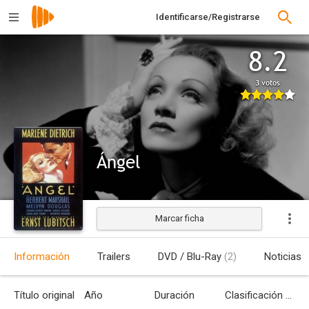
Identificarse/Registrarse
8.2
3 votos
Ángel
Marcar ficha
Estrenada
Información
Trailers
DVD / Blu-Ray
(2)
Noticias
Título original
Año
Duración
Clasificación por edades