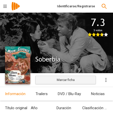
Identificarse/Registrarse
7.3
3 votos
Soberbia
Marcar ficha
Estrenada
Información
Trailers
DVD / Blu-Ray
Noticias
Título original
Año
Duración
Clasificación por edades