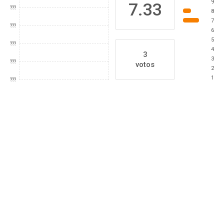
9
7.33
???
8
7
???
6
5
???
4
3
3
???
votos
2
1
???