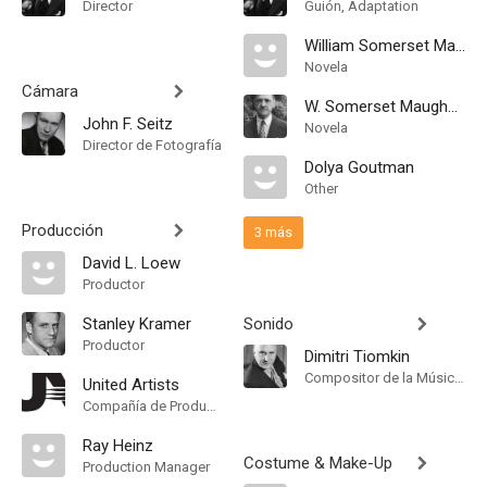
Director
Guión, Adaptation
William Somerset Maugham
Novela
Cámara
W. Somerset Maugham
John F. Seitz
Novela
Director de Fotografía
Dolya Goutman
Other
Producción
3 más
David L. Loew
Productor
Stanley Kramer
Sonido
Productor
Dimitri Tiomkin
Compositor de la Música Original
United Artists
Compañía de Produccion
Ray Heinz
Costume & Make-Up
Production Manager