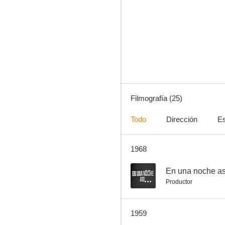
Las tres noches de Eva
--
Filmografía (25)
Todo
Dirección
Es
1968
The Moon and Sixpence
--
--
En una noche as
Productor
1959