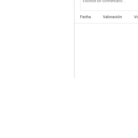
Fecha
Valoración
V
What Every Woman Knows
--
Bajo el cielo de Cuba
--