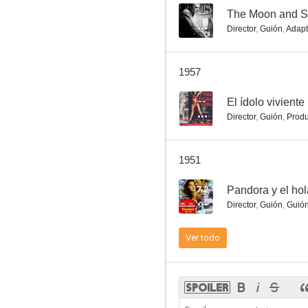
--
The Moon and S
Director
,
Guión
,
Adapt
Así acaba nuestra noche
1957
--
--
El ídolo viviente
Director
,
Guión
,
Produ
1951
7.2
Pandora y el ho
Director
,
Guión
,
Guió
Confesión sincera
Ver todo
--