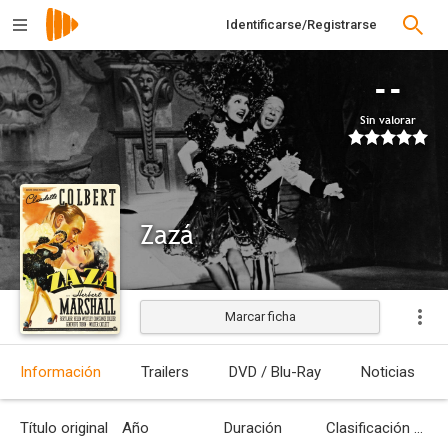
Identificarse/Registrarse
--
Sin valorar
Zazá
Marcar ficha
Estrenada
Información
Trailers
DVD / Blu-Ray
Noticias
Título original
Año
Duración
Clasificación por edades