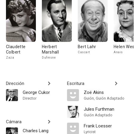
Claudette
Herbert
Bert Lahr
Helen Wes
Colbert
Marshall
Cascart
Anais
Zaza
Dufresne
Dirección
Escritura
George Cukor
Zoë Akins
Director
Guión, Guión Adaptado
Jules Furthman
Guión Adaptado
Cámara
Frank Loesser
Charles Lang
Lyricist