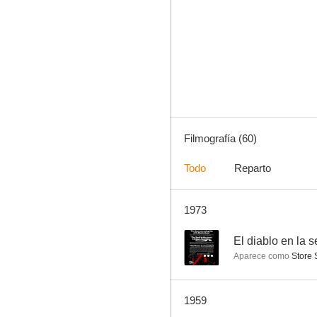
Un día en Nueva York
7.0
Filmografía (60)
Todo
Reparto
1973
El diablo dijo no
6.5
--
El diablo en la 
Aparece como
Store 
1959