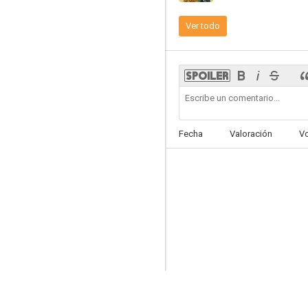
Ver todo
El pecado de Cluny Brown
--
Fecha
Valoración
V
The Moon and Sixpence
--