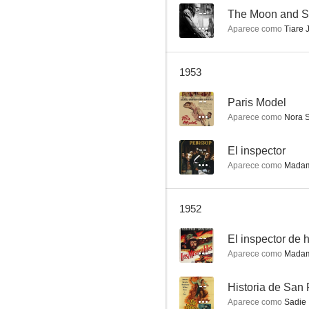
--
The Moon and S
Aparece como
Tiare 
Te quiero, Lucy
1953
6.0
--
Paris Model
Aparece como
Nora S
--
El inspector
Aparece como
Madam
1952
La exótica
--
El inspector de h
5.0
Aparece como
Madam
--
Historia de San 
Aparece como
Sadie