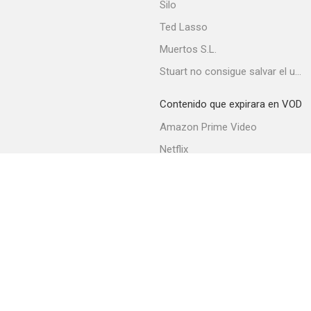
Silo
Ted Lasso
Muertos S.L.
Stuart no consigue salvar el universo
Contenido que expirara en VOD
Amazon Prime Video
Netflix
Movistar+
Filmin
Movistar+ Fibra