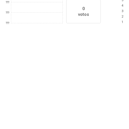
5
???
4
0
3
???
votos
2
1
???