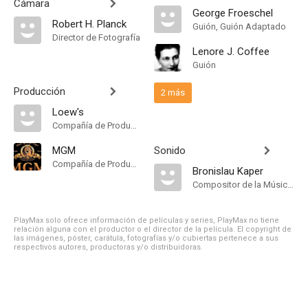
Cámara
George Froeschel
Robert H. Planck
Guión, Guión Adaptado
Director de Fotografía
Lenore J. Coffee
Guión
Producción
2 más
Loew's
Compañía de Produccion
MGM
Sonido
Compañía de Produccion
Bronislau Kaper
Compositor de la Música Original
PlayMax solo ofrece información de películas y series, PlayMax no tiene
relación alguna con el productor o el director de la película. El copyright de
las imágenes, póster, carátula, fotografías y/o cubiertas pertenece a sus
respectivos autores, productoras y/o distribuidoras.