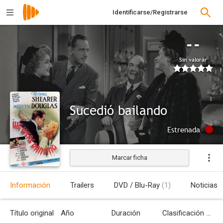
Identificarse/Registrarse
--
Sin valorar
Sucedió bailando
Estrenada
Marcar ficha
Información
Trailers
DVD / Blu-Ray
(1)
Noticias
Título original
Año
Duración
Clasificación por edades