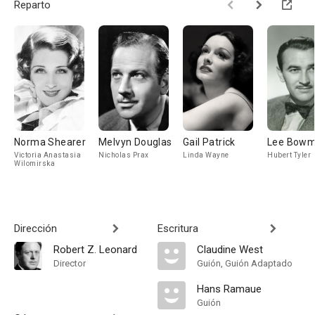
Reparto
Norma Shearer
Melvyn Douglas
Gail Patrick
Lee Bow
Victoria Anastasia
Nicholas Prax
Linda Wayne
Hubert Tyler
Wilomirska
Dirección
Escritura
Robert Z. Leonard
Claudine West
Director
Guión, Guión Adaptado
Hans Ramaue
Guión