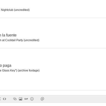
 Nightclub (uncredited)
La llave de cristal
El puente de Waterloo
5.0
5.0
 la fuente
at Cocktail Party (uncredited)
no paga
e Glass Key") (archive footage)
Fuego de juventud
Sherlock Holmes desafía a la muerte (Desafiando la Muerte)
--
--