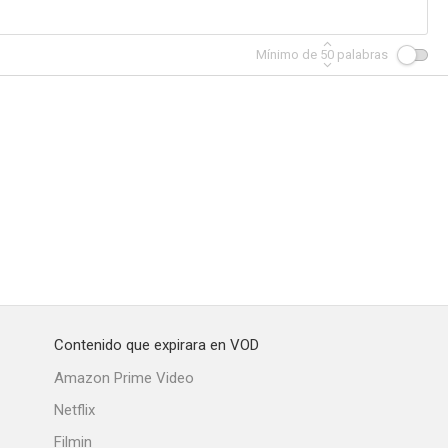
Mínimo de
50
palabras
rorizadas
Lucille Ball presenta
Más allá del amor
--
--
--
Contenido que expirara en VOD
o 9
Promesa rota
El tercer hombre
Amazon Prime Video
--
--
--
Netflix
Filmin