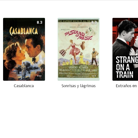
8.3
8.0
Casablanca
Sonrisas y lágrimas
Extraños en 
8.1
8.0