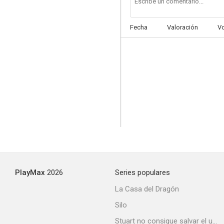
Fecha
Valoración
V
El favor
--
PlayMax
2026
Series populares
Los nuevos ricos
La Casa del Dragón
--
Silo
Stuart no consigue salvar el universo