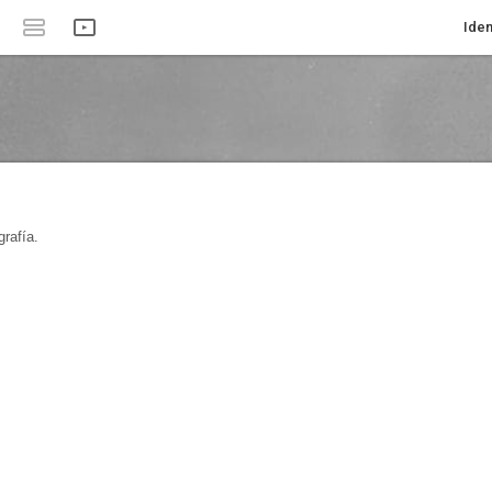
Iden
rafía.