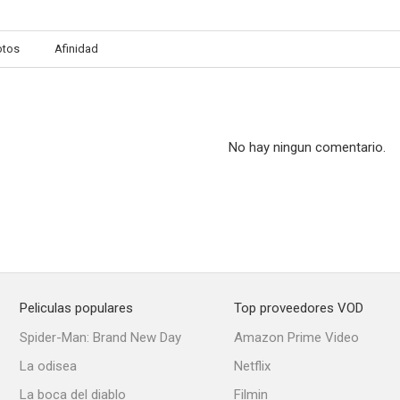
otos
Afinidad
Besos para mi presidente
La isla del amor
13 chicas ater
--
--
No hay ningun comentario.
Peliculas populares
Top proveedores VOD
Five Minutes to Live
Hazel
Coronad
Spider-Man: Brand New Day
Amazon Prime Video
--
--
La odisea
Netflix
La boca del diablo
Filmin