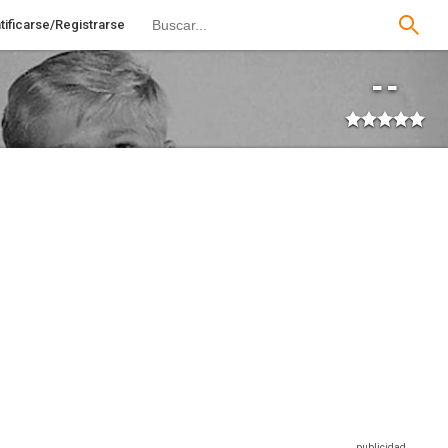
tificarse/Registrarse
--