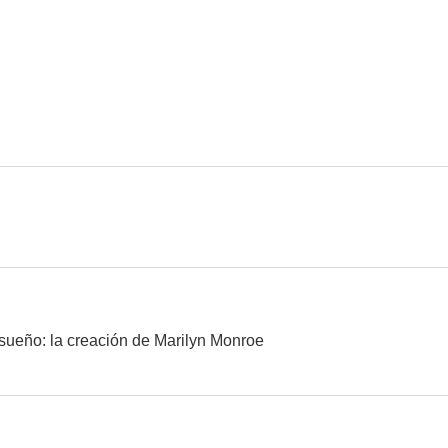
La sonrisa (Historias para no dormir)
Mister Ed
Batma
7.0
7.0
La cicatriz
El mayor y la menor
Niebla en el
6.5
6.5
sueño: la creación de Marilyn Monroe