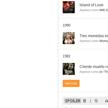
--
Island of Love
Aparece como
Wife in
Te quiero, Lucy
1990
5.8
--
Tres monedas en
Aparece como
Woman 
1982
6.6
Cliente muerto 
Aparece como
(in "Th
Los bucaneros
Ver todo
--