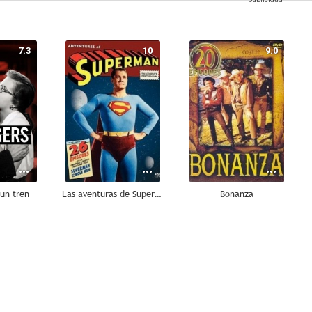
7.3
10
9.0
un tren
Las aventuras de Superman
Bonanza
7.7
7.5
7.0