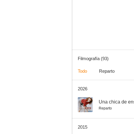
Embrujada
7.0
Filmografía (93)
Todo
Reparto
2026
La reina virgen
6.5
--
Una chica de en
Reparto
2015