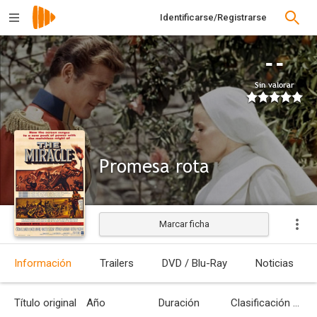
Identificarse/Registrarse
--
Sin valorar
Promesa rota
Marcar ficha
Estrenada
Información
Trailers
DVD / Blu-Ray
Noticias
Título original
Año
Duración
Clasificación por edades