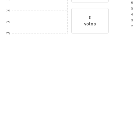
6
5
???
4
0
3
???
votos
2
1
???