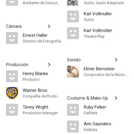
Asistente de Dirección
Guión, Guión Adaptado
Karl Vollmuller
Guión
Cámara
Karl Vollmöller
Ernest Haller
Theatre Play
Director de Fotografía
Sonido
Producción
Elmer Bernstein
Henry Blanke
Compositor de la Música Original
Productor
Warner Bros
Compañía de Produccion
Costume & Make-Up
Tenny Wright
Ruby Felker
Production Manager
Estilista
Ann Saunders
Estilista