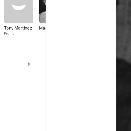
Tony Martinez
Madge Blake
Jon Lormer
Olin Howla
Pepino