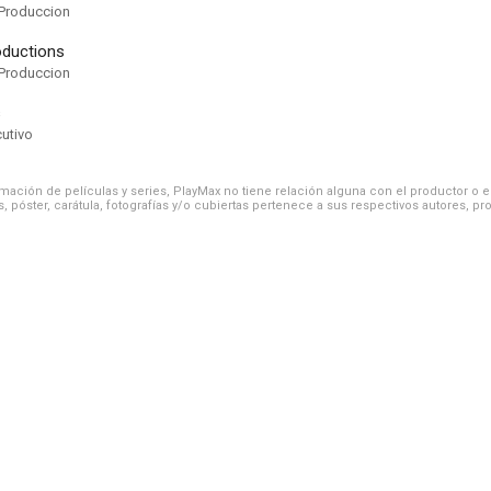
Produccion
oductions
Produccion
s
cutivo
ación de películas y series, PlayMax no tiene relación alguna con el productor o el d
, póster, carátula, fotografías y/o cubiertas pertenece a sus respectivos autores, pr