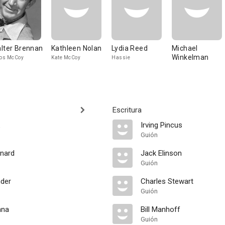
lter Brennan
Kathleen Nolan
Lydia Reed
Michael
Winkelman
os McCoy
Kate McCoy
Hassie
Escritura
Irving Pincus
Guión
nard
Jack Elinson
Guión
nder
Charles Stewart
Guión
nna
Bill Manhoff
Guión