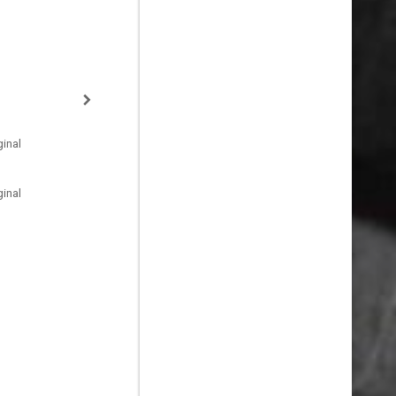
inal
inal