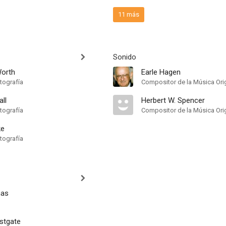
11 más
Sonido
Worth
Earle Hagen
tografía
Compositor de la Música Orig
all
Herbert W. Spencer
tografía
Compositor de la Música Orig
ke
tografía
mas
stgate