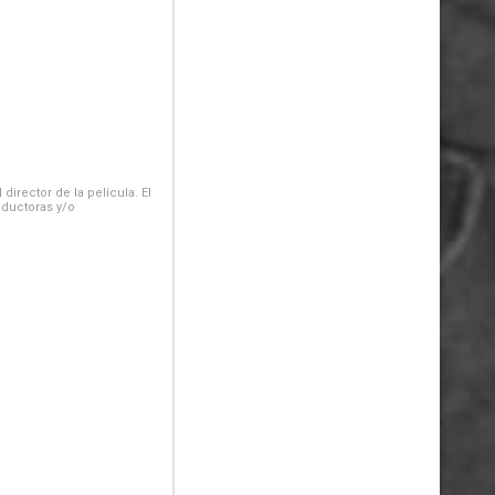
irector de la película. El
oductoras y/o