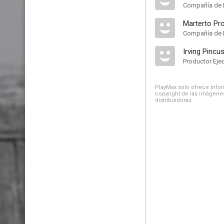
Compañía de 
Marterto Pr
Compañía de 
Irving Pincu
Productor Eje
PlayMax solo ofrece inform
copyright de las imágenes
distribuidoras.