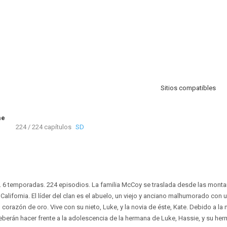
Sitios compatibles
me
224 / 224 capítulos
SD
. 6 temporadas. 224 episodios. La familia McCoy se traslada desde las monta
California. El líder del clan es el abuelo, un viejo y anciano malhumorado con u
 corazón de oro. Vive con su nieto, Luke, y la novia de éste, Kate. Debido a la
deberán hacer frente a la adolescencia de la hermana de Luke, Hassie, y su h