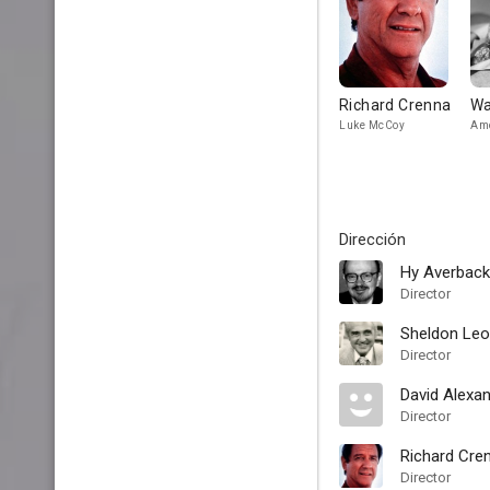
Richard Crenna
Wa
Luke McCoy
Am
Dirección
Hy Averback
Director
Sheldon Leo
Director
David Alexa
Director
Richard Cre
Director