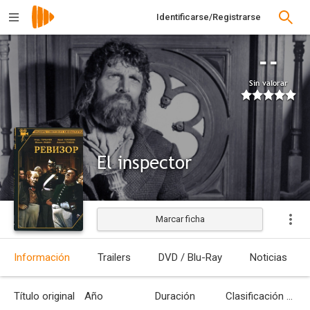
Identificarse/Registrarse
--
Sin valorar
El inspector
Marcar ficha
Estrenada
Información
Trailers
DVD / Blu-Ray
Noticias
Título original
Año
Duración
Clasificación por edades