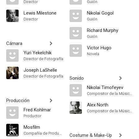
Director
Guión
Lewis Milestone
Nikolai Gogol
Director
Guión
Richard Murphy
Guión
Cámara
Victor Hugo
Yuri Yekelchik
Novela
Director de Fotografía
Joseph LaShelle
Director de Fotografía
Sonido
Nikolai Timofeyev
Compositor de la Música Original
Producción
Alex North
Fred Kohlmar
Compositor de la Música Original
Productor
Mosfilm
Compañía de Produccion
Costume & Make-Up