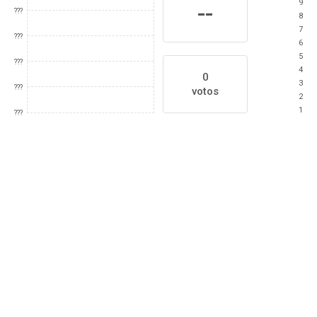
9
--
???
8
7
???
6
5
???
4
0
3
???
votos
2
1
???