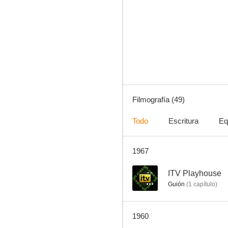
Amor en venta
--
Filmografía (49)
Todo
Escritura
Eq
1967
Cash McCall
--
--
ITV Playhouse
Guión
(
1
capítulo
)
1960