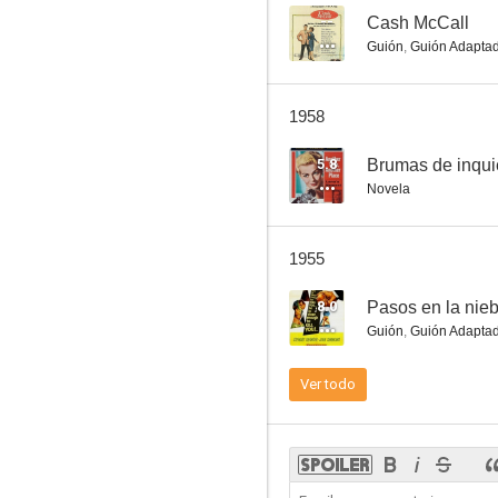
--
Cash McCall
Guión
,
Guión Adapta
La luz brilló dos veces
1958
--
5.8
Brumas de inqui
Novela
1955
8.0
Pasos en la nieb
Guión
,
Guión Adapta
La culpa de Janet Ames
Ver todo
--