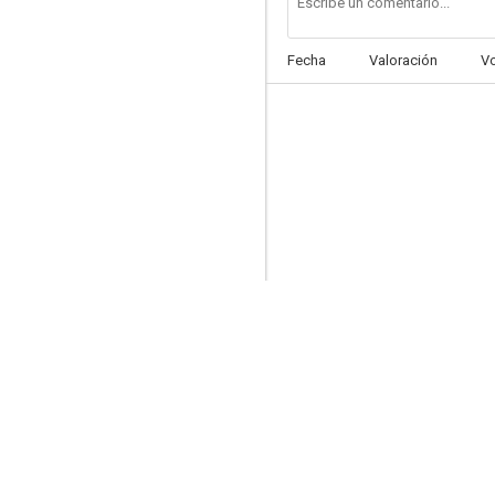
Fecha
Valoración
V
Marriage Is a Private Affair
--
La gran mentira
--