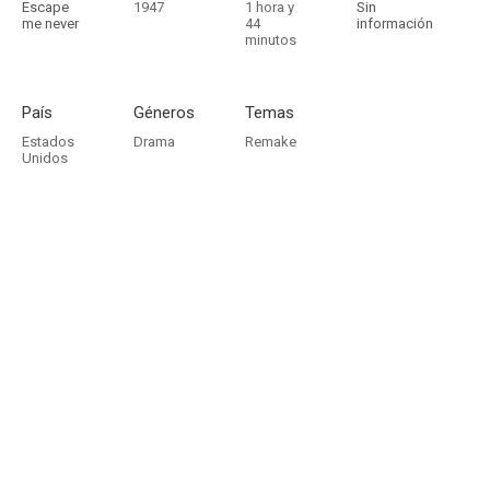
Escape
1947
1 hora y
Sin
me never
44
información
minutos
País
Géneros
Temas
Estados
Drama
Remake
Unidos