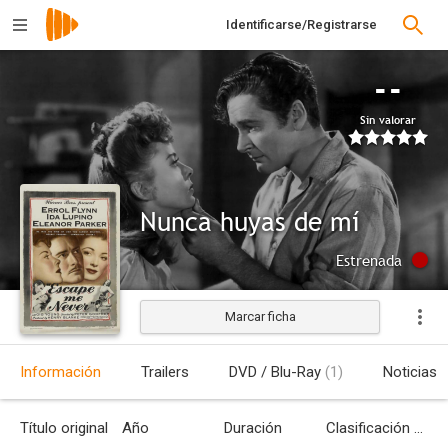
Identificarse/Registrarse
--
Sin valorar
Nunca huyas de mí
Estrenada
Marcar ficha
Información
Trailers
DVD / Blu-Ray
(1)
Noticias
Título original
Año
Duración
Clasificación por edades