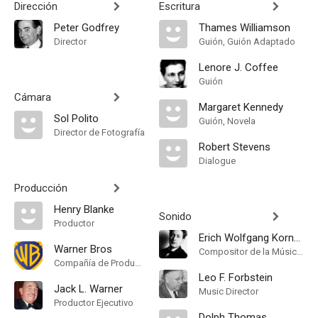
Dirección
Escritura
Peter Godfrey
Thames Williamson
Director
Guión, Guión Adaptado
Lenore J. Coffee
Guión
Cámara
Margaret Kennedy
Sol Polito
Guión, Novela
Director de Fotografía
Robert Stevens
Dialogue
Producción
Henry Blanke
Sonido
Productor
Erich Wolfgang Korngold
Warner Bros
Compositor de la Música Original
Compañía de Produccion
Leo F. Forbstein
Jack L. Warner
Music Director
Productor Ejecutivo
Dolph Thomas