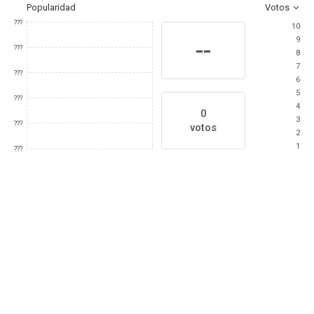
Popularidad
Votos
???
10
9
--
???
8
7
???
6
5
???
4
0
3
???
votos
2
1
???