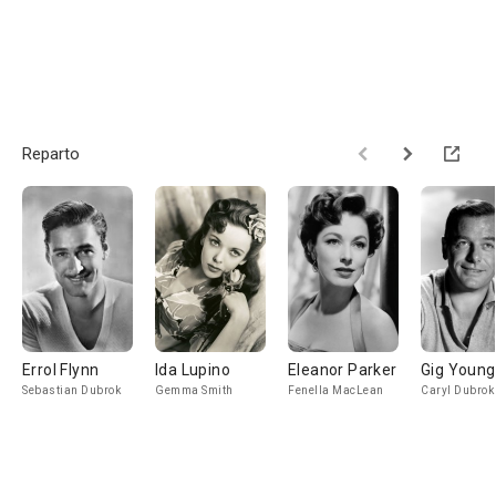
Reparto
Errol Flynn
Ida Lupino
Eleanor Parker
Gig Young
Sebastian Dubrok
Gemma Smith
Fenella MacLean
Caryl Dubrok