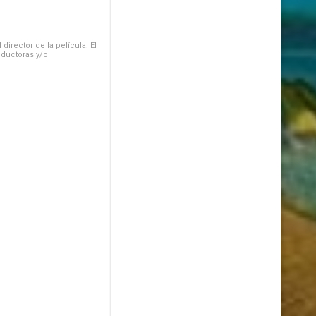
irector de la película. El
oductoras y/o