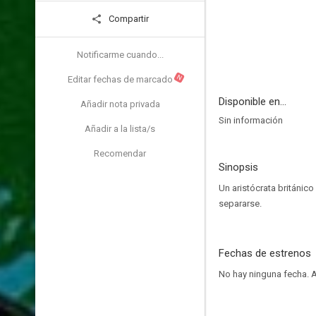
Compartir
Notificarme cuando...
N
Editar fechas de marcado
Disponible en...
Añadir nota privada
Sin información
Añadir a la lista/s
Recomendar
Sinopsis
Un aristócrata británico
separarse.
Fechas de estrenos
No hay ninguna fecha.
A