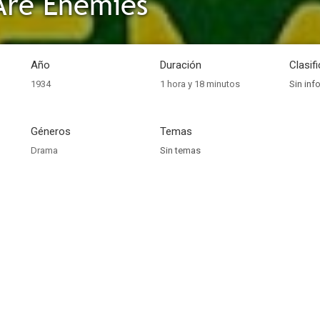
Are Enemies
Año
Duración
Clasif
1934
1 hora y 18 minutos
Sin inf
Géneros
Temas
Drama
Sin temas