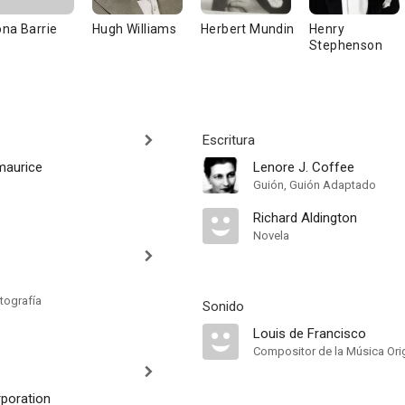
na Barrie
Hugh Williams
Herbert Mundin
Henry
Stephenson
Escritura
maurice
Lenore J. Coffee
Guión, Guión Adaptado
Richard Aldington
Novela
z
tografía
Sonido
Louis de Francisco
Compositor de la Música Orig
rporation