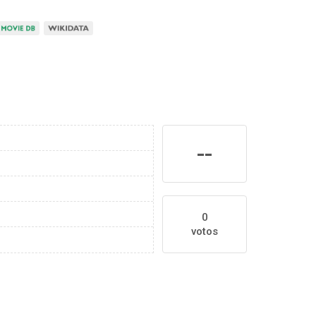
--
0
votos