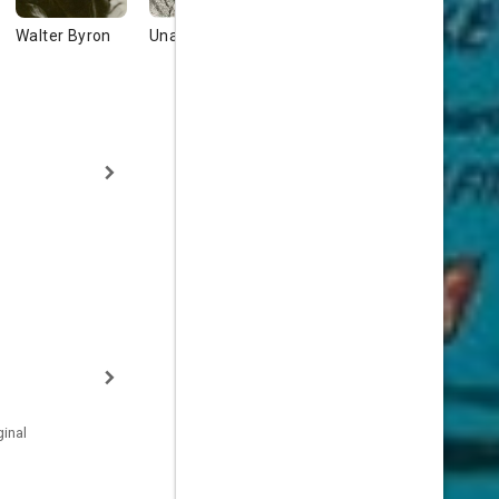
Walter Byron
Una O'Connor
Matt Moore
Halliwell
Hobbes
inal