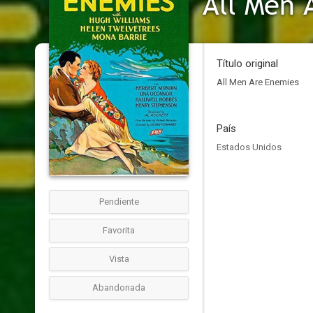
All Men 
Título original
All Men Are Enemies
País
Estados Unidos
Pendiente
Favorita
Vista
Abandonada