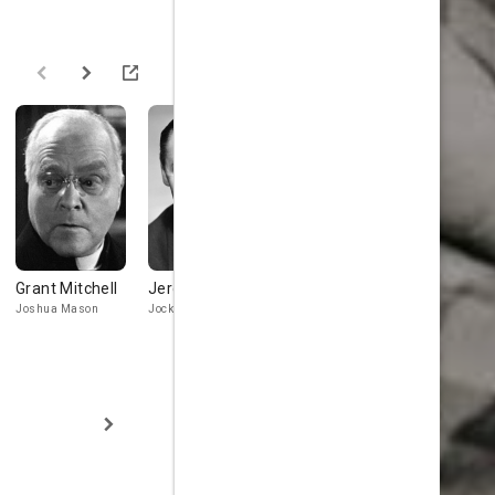
Grant Mitchell
Jerome Cowan
Charles
Thurston H
Trowbridge
Joshua Mason
Jock Thompson
Oscar Worthin
James
Senator Ted
Greenfield