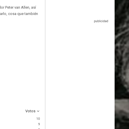
r Peter van Allen, así
rarlo, cosa que también
Votos
10
9