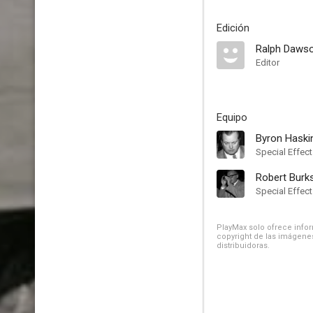
Edición
Ralph Daws
Editor
Equipo
Byron Haski
Special Effec
Robert Burk
Special Effec
PlayMax solo ofrece inform
copyright de las imágenes
distribuidoras.