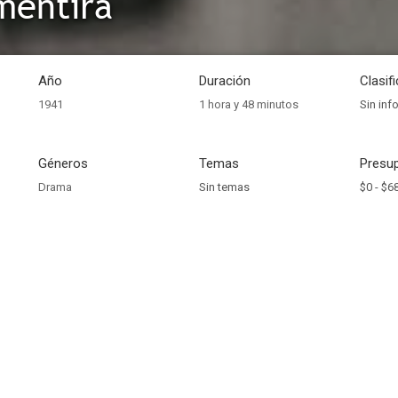
mentira
Año
Duración
Clasif
1941
1 hora y 48 minutos
Sin inf
Géneros
Temas
Presup
Drama
Sin temas
$0 -
$6