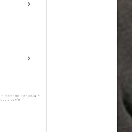
irector de la película. El
oductoras y/o