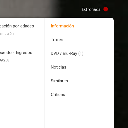
Estrenada
icación por edades
Información
ormación
Trailers
uesto - Ingresos
DVD / Blu-Ray
(1)
89.253
Noticias
Similares
Críticas