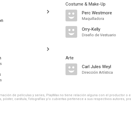
Costume & Make-Up
Perc Westmore
Maquilladora
on
Orry-Kelly
Diseño de Vestuario
n
Arte
ts
Carl Jules Weyl
Dirección Artística
s
ts
ación de películas y series, PlayMax no tiene relación alguna con el productor o el d
, póster, carátula, fotografías y/o cubiertas pertenece a sus respectivos autores, pr