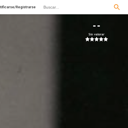
tificarse/Registrarse
--
Sin valorar