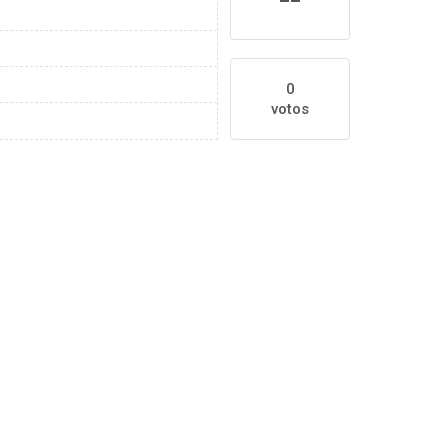
0
votos