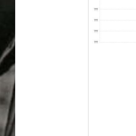
???
???
???
???