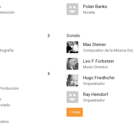
n
Polan Banks
Dirección
Novela
Sonido
Max Steiner
tografía
Compositor de la Música Orig
Leo F. Forbstein
Music Director
Hugo Friedhofer
Orquestador
Produccion
Ray Heindorf
e
Orquestador
ociado
1 más
cutivo