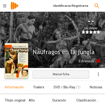
Identificarse/Registrarse
--
Sin valorar
Náufragos en la jungla
Estrenada
Marcar ficha
Información
Trailers
DVD / Blu-Ray
(1)
Noticias
Título original
Año
Duración
Clasificación por edades