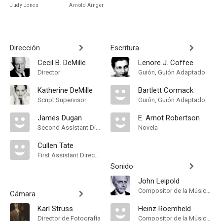
Judy Jones
Arnold Ainger
Dirección
Escritura
Cecil B. DeMille
Lenore J. Coffee
Director
Guión, Guión Adaptado
Katherine DeMille
Bartlett Cormack
Script Supervisor
Guión, Guión Adaptado
James Dugan
E. Arnot Robertson
Second Assistant Director
Novela
Cullen Tate
First Assistant Director
Sonido
John Leipold
Compositor de la Música Original
Cámara
Karl Struss
Heinz Roemheld
Director de Fotografía
Compositor de la Música Original