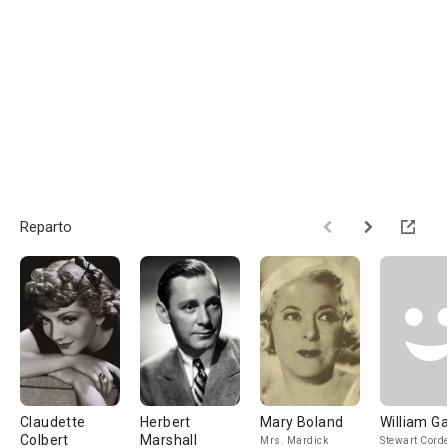
Reparto
Claudette
Herbert
Mary Boland
William G
Colbert
Marshall
Mrs. Mardick
Stewart Cord