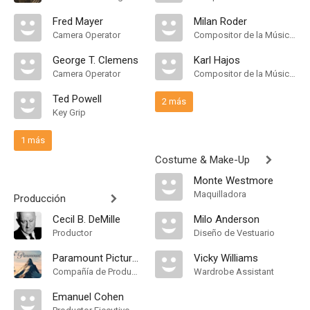
Fred Mayer
Milan Roder
Camera Operator
Compositor de la Música Original
George T. Clemens
Karl Hajos
Camera Operator
Compositor de la Música Original
Ted Powell
2 más
Key Grip
1 más
Costume & Make-Up
Monte Westmore
Maquilladora
Producción
Cecil B. DeMille
Milo Anderson
Productor
Diseño de Vestuario
Paramount Pictures
Vicky Williams
Compañía de Produccion
Wardrobe Assistant
Emanuel Cohen