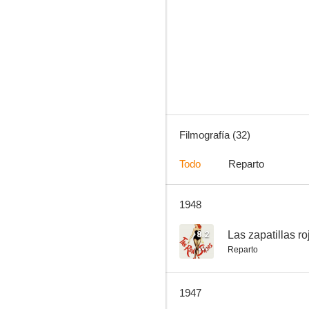
Soberbia
6.0
Filmografía (32)
Todo
Reparto
1948
El embrujo de Shanghai
--
8.2
Las zapatillas ro
Reparto
1947