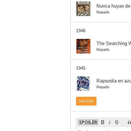
--
Nunca huyas de
Reparto
Rapsodia en azul
1946
--
--
The Searching 
Reparto
1945
--
Rapsodia en azu
Reparto
Jornada desesperada
Ver todo
--