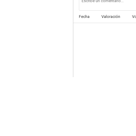
Fecha
Valoración
V
Un rostro de mujer
--
Evasión
--