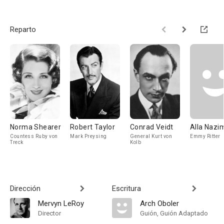
Reparto
Norma Shearer
Robert Taylor
Conrad Veidt
Alla Nazi
Countess Ruby von
Mark Preysing
General Kurt von
Emmy Ritter
Treck
Kolb
Dirección
Escritura
Mervyn LeRoy
Arch Oboler
Director
Guión, Guión Adaptado