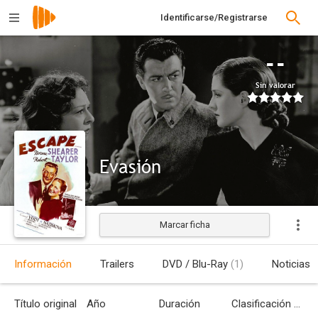
Identificarse/Registrarse
--
Sin valorar
Evasión
Marcar ficha
Estrenada
Información
Trailers
DVD / Blu-Ray
(1)
Noticias
Título original
Año
Duración
Clasificación por edades