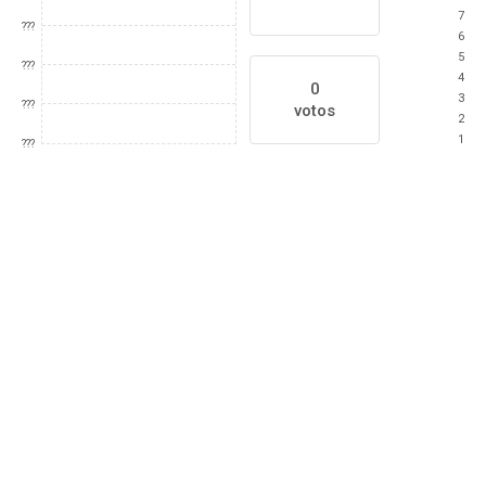
7
???
6
5
???
4
0
3
???
votos
2
1
???