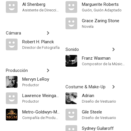
Al Shenberg
Marguerite Roberts
Asistente de Dirección
Guión, Guión Adaptado
Grace Zaring Stone
Novela
Cámara
Robert H. Planck
Director de Fotografía
Sonido
Franz Waxman
Compositor de la Música Original
Producción
Mervyn LeRoy
Productor
Costume & Make-Up
Lawrence Weingarten
Adrian
Productor
Diseño de Vestuario
Metro-Goldwyn-Mayer
Gile Steele
Compañía de Produccion
Diseño de Vestuario
Sydney Guilaroff