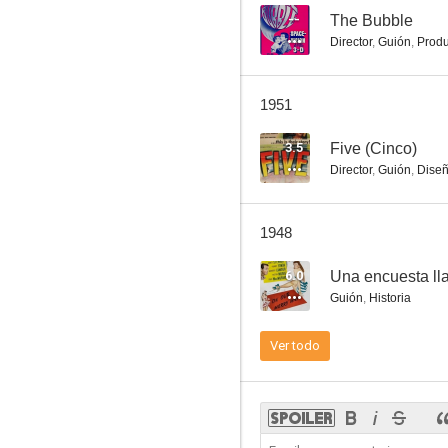
--
The Bubble
Director
,
Guión
,
Produ
1951
3.5
Five (Cinco)
Director
,
Guión
,
Diseñ
1948
6.0
Una encuesta ll
Guión
,
Historia
Ver todo