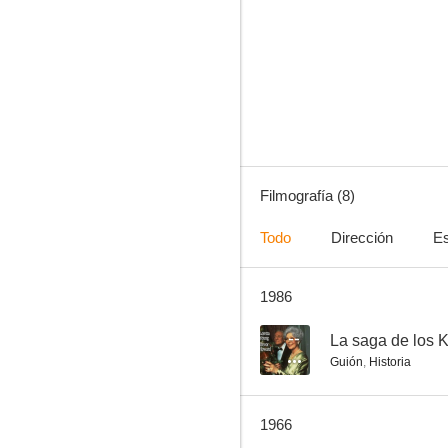
The Bubble
--
Filmografía (8)
Todo
Dirección
Es
1986
Pasaje al futuro
--
La saga de los 
Guión
,
Historia
1966