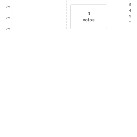
5
???
4
0
3
???
votos
2
1
???