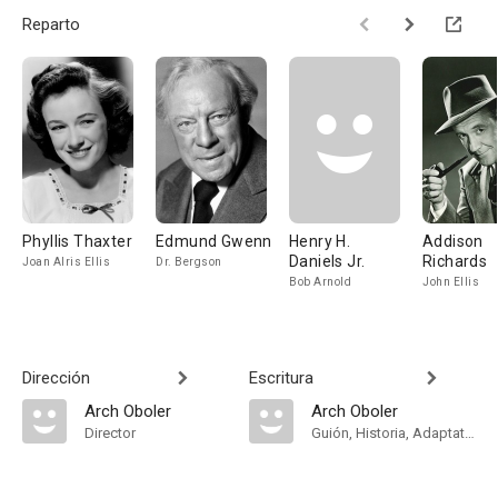
Reparto
Phyllis Thaxter
Edmund Gwenn
Henry H.
Addison
Daniels Jr.
Richards
Joan Alris Ellis
Dr. Bergson
Bob Arnold
John Ellis
Dirección
Escritura
Arch Oboler
Arch Oboler
Director
Guión, Historia, Adaptation