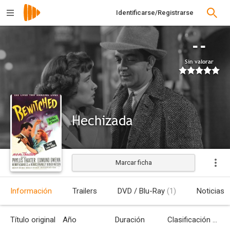
Identificarse/Registrarse
--
Sin valorar
Hechizada
Marcar ficha
Estrenada
Información
Trailers
DVD / Blu-Ray
(1)
Noticias
Título original
Año
Duración
Clasificación por edades