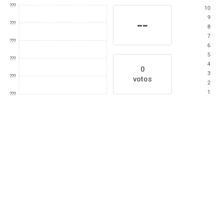
???
10
9
--
???
8
7
???
6
5
???
4
0
3
???
votos
2
1
???