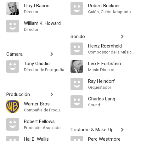
Lloyd Bacon
Robert Buckner
Director
Guión, Guión Adaptado
William K. Howard
Director
Sonido
Heinz Roemheld
Compositor de la Música Original
Cámara
Tony Gaudio
Leo F. Forbstein
Director de Fotografía
Music Director
Ray Heindorf
Orquestador
Producción
Charles Lang
Warner Bros
Sound
Compañía de Produccion
Robert Fellows
Productor Asociado
Costume & Make-Up
Hal B. Wallis
Perc Westmore