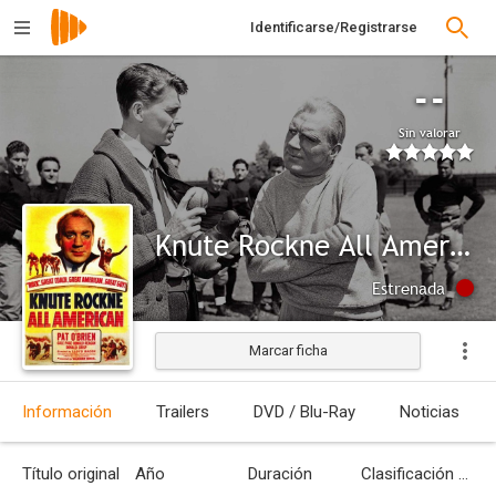
Identificarse/Registrarse
--
Sin valorar
Knute Rockne All American
Estrenada
Marcar ficha
Información
Trailers
DVD / Blu-Ray
Noticias
Título original
Año
Duración
Clasificación por edades