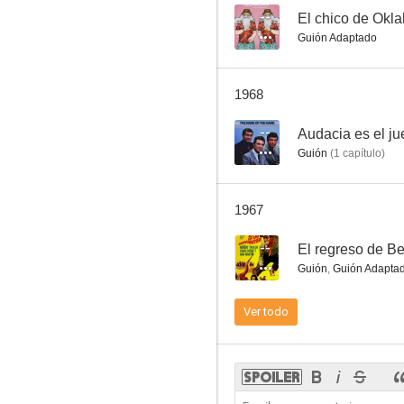
--
El chico de Okl
Guión Adaptado
A París con el amor
1968
--
--
Audacia es el j
Guión
(
1
capítulo
)
1967
--
El regreso de B
Guión
,
Guión Adapta
El chico de Oklahoma
Ver todo
--