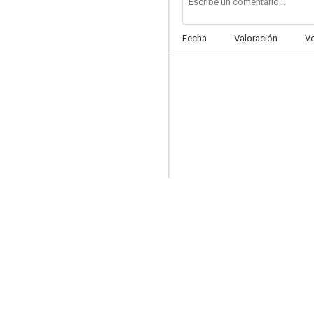
Fecha
Valoración
V
Los bribones
--
La guarida
--