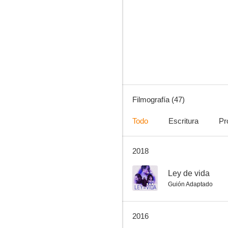
Love Me Tender (Ámame tiernamente)
6.5
Filmografía (47)
Todo
Escritura
Pr
2018
Dodge, ciudad sin ley
6.0
--
Ley de vida
Guión Adaptado
2016