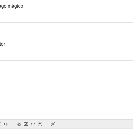
lago mágico
Llama un inspector
La celada
El oro de 
--
--
tor
El liquidador
La verdad sobre Spring
El soñador 
--
--