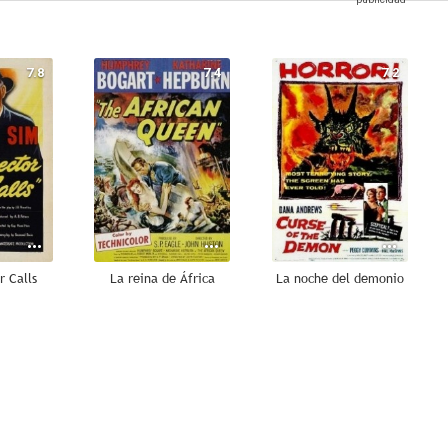
7.8
7.4
7.2
r Calls
La reina de África
La noche del demonio
6.3
6.0
6.0