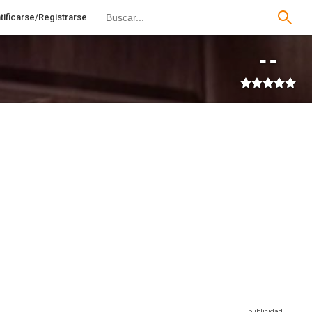
tificarse/Registrarse
--