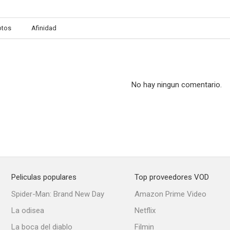
otos
Afinidad
Noche de pesadilla
His and Hers
Operación
--
--
No hay ningun comentario.
Peliculas populares
Top proveedores VOD
Please Turn Over
Law and Disorder
Happy Is th
Spider-Man: Brand New Day
Amazon Prime Video
--
--
La odisea
Netflix
La boca del diablo
Filmin