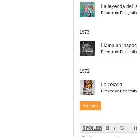
--
La leyenda del 
Director de Fotografía
La leyenda del lago mágico
1973
--
--
Llama un inspec
Director de Fotografía
1972
--
La celada
Director de Fotografía
La horca puede esperar
Ver todo
--