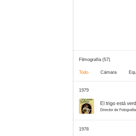
El león
6.0
Filmografía (57)
Todo
Cámara
Equ
1979
Tarzán el justiciero
--
--
El trigo está ver
Director de Fotografía
1978