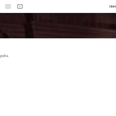
Iden
rafía.