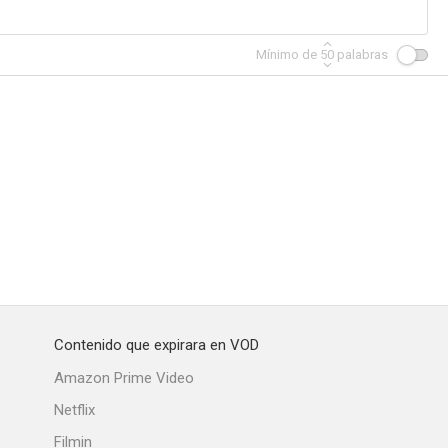
Mínimo de
50
palabras
 Snafu
Watch Your Stern
Carry On Constable
--
--
--
Contenido que expirara en VOD
e Bride
La esposa del mar
The Birthday Present
Amazon Prime Video
--
--
--
Netflix
Filmin