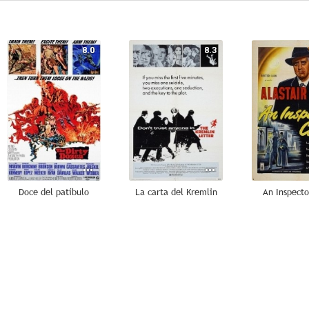
8.0
8.3
Doce del patíbulo
La carta del Kremlin
An Inspecto
7.0
6.9