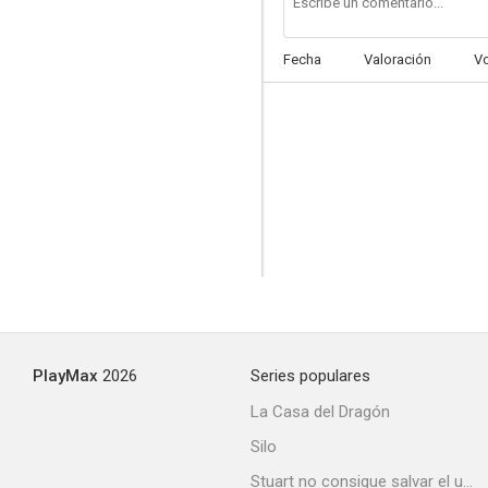
Fecha
Valoración
V
El tribunal de la comedia
--
PlayMax
2026
Series populares
Espías de uniforme
La Casa del Dragón
--
Silo
Stuart no consigue salvar el universo