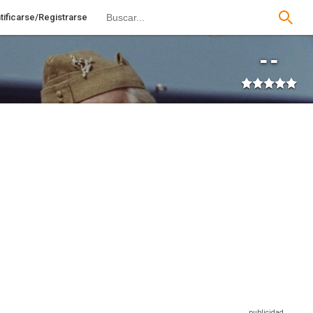
tificarse/Registrarse
--