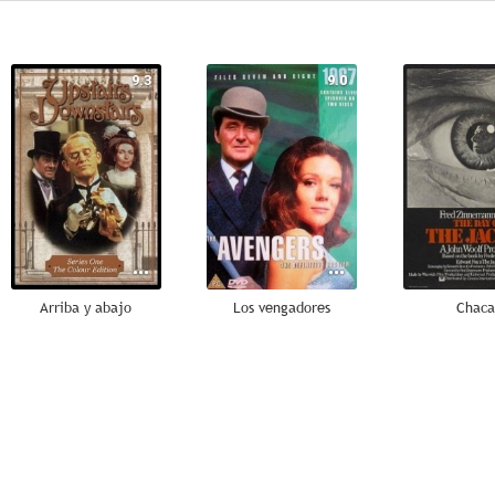
9.3
9.0
Arriba y abajo
Los vengadores
Chaca
6.3
6.0