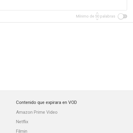
Mínimo de
50
palabras
el miedo
Play for Today
El horror de Frankenstein
--
--
--
Contenido que expirara en VOD
n
ITV Playhouse
Regalo a los rusos
Amazon Prime Video
--
--
--
Netflix
Filmin