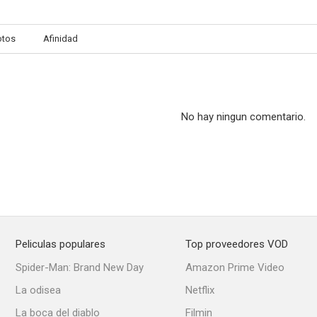
otos
Afinidad
Los rivales de Sherlock Holmes
Canción de Noruega
Los pasos d
--
--
No hay ningun comentario.
Peliculas populares
Top proveedores VOD
Brigada especial
Paul Temple
Calla
Spider-Man: Brand New Day
Amazon Prime Video
--
--
La odisea
Netflix
La boca del diablo
Filmin