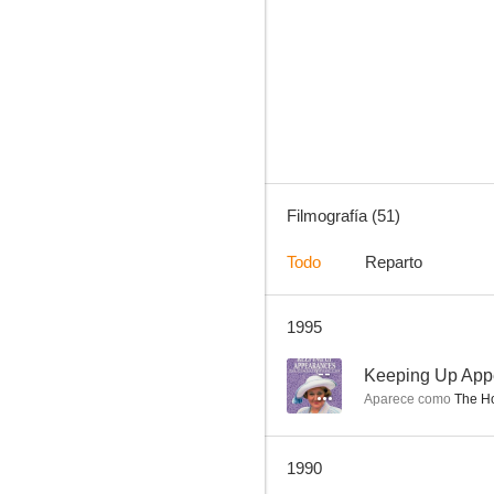
Agenda oculta
3.8
Filmografía (51)
Todo
Reparto
1995
El último de la lista
--
--
Keeping Up App
Aparece como
The Ho
1990