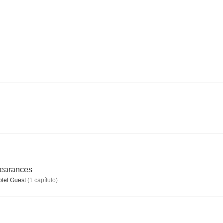
El pueblo de los malditos
Mercenarios sin gloria
Pasillos de
1.0
--
Los profesionales
Keeping Up Appearances
El proscrito
--
--
earances
tel Guest
(
1
capítulo
)