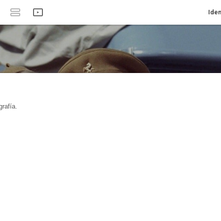
Iden
rafía.