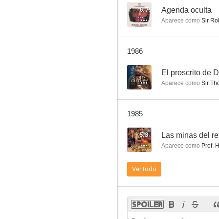
6.7
Agenda oculta
Aparece como
Sir Rob
Bergerac
1986
--
--
El proscrito de 
Aparece como
Sir Th
1985
5.3
Las minas del r
Aparece como
Prof. 
Historia de un holocausto
Ver todo
--