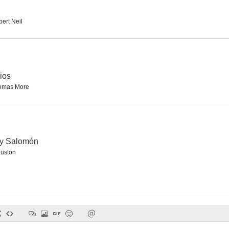
ert Neil
Mesas separadas
Churchill and the Generals
Rumpole of t
--
--
Dios
omas More
ey Salomón
Huston
Hijos de la furia
Doctor Who: Las pirámides de Marte
--
--