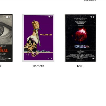
8.0
7.5
7.2
l
Macbeth
Krull
6.0
5.3
4.6