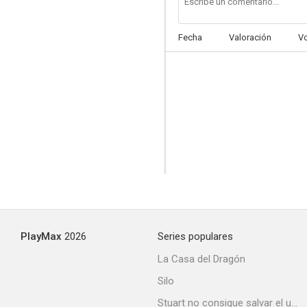
Fecha
Valoración
V
Dad's Army
--
PlayMax
2026
Series populares
La huella conduce a Londres
La Casa del Dragón
--
Silo
Stuart no consigue salvar el universo