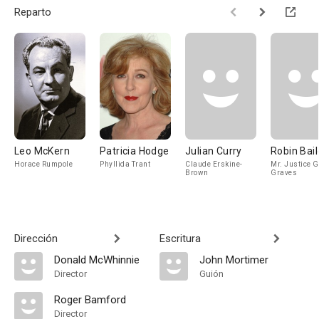
Reparto
Leo McKern
Patricia Hodge
Julian Curry
Robin Bai
Horace Rumpole
Phyllida Trant
Claude Erskine-
Mr. Justice G
Brown
Graves
Dirección
Escritura
Donald McWhinnie
John Mortimer
Director
Guión
Roger Bamford
Director