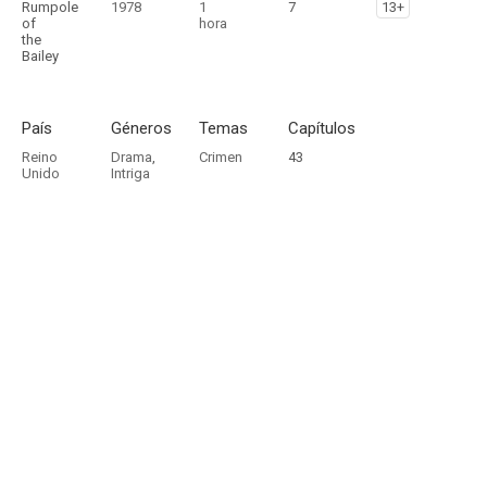
Rumpole
1978
1
7
13+
of
hora
the
Bailey
País
Géneros
Temas
Capítulos
Reino
Drama
,
Crimen
43
Unido
Intriga