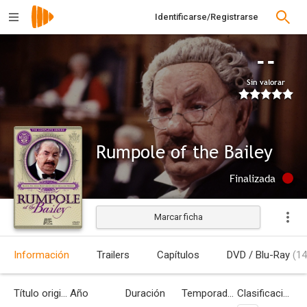
Identificarse/Registrarse
--
Sin valorar
Rumpole of the Bailey
Finalizada
Marcar ficha
Información
Trailers
Capítulos
DVD / Blu-Ray
(14
Título original
Año
Duración
Temporadas
Clasificación por edades