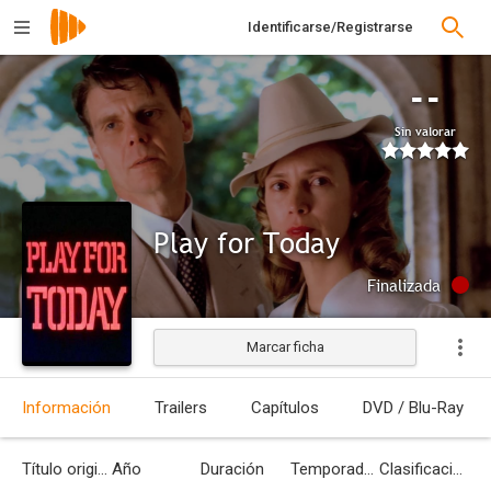
Identificarse/Registrarse
--
Sin valorar
Play for Today
Finalizada
Marcar ficha
Información
Trailers
Capítulos
DVD / Blu-Ray
Título original
Año
Duración
Temporadas
Clasificación por edades