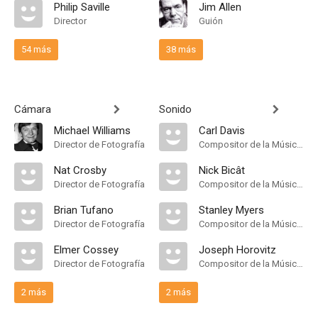
Philip Saville
Jim Allen
Director
Guión
54 más
38 más
Cámara
Sonido
Michael Williams
Carl Davis
Director de Fotografía
Compositor de la Música Original
Nat Crosby
Nick Bicât
Director de Fotografía
Compositor de la Música Original
Brian Tufano
Stanley Myers
Director de Fotografía
Compositor de la Música Original
Elmer Cossey
Joseph Horovitz
Director de Fotografía
Compositor de la Música Original
2 más
2 más