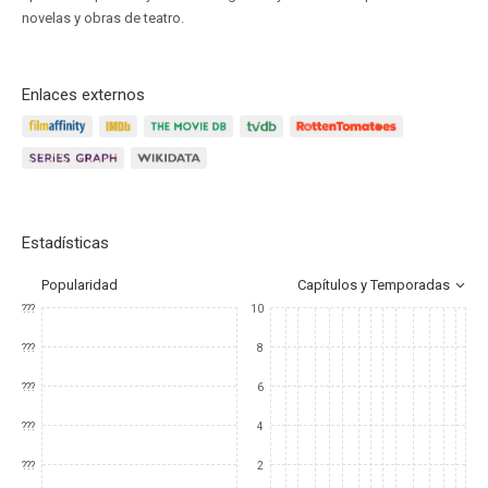
novelas y obras de teatro.
Enlaces externos
Estadísticas
Popularidad
Capítulos y Temporadas
???
10
???
8
???
6
???
4
???
2