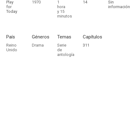
Play
1970
1
14
Sin
for
hora
información
Today
y 15
minutos
País
Géneros
Temas
Capítulos
Reino
Drama
Serie
311
Unido
de
antología