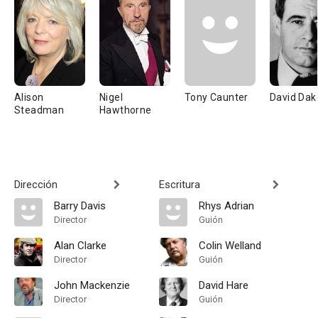
Alison
Nigel
Tony Caunter
David Dak
Steadman
Hawthorne
Dirección
Escritura
Barry Davis
Rhys Adrian
Director
Guión
Alan Clarke
Colin Welland
Director
Guión
John Mackenzie
David Hare
Director
Guión