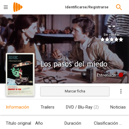
Identificarse/Registrarse
--
Sin valorar
Los pasos del miedo
Estrenada
Marcar ficha
Información
Trailers
DVD / Blu-Ray
(2)
Noticias
Título original
Año
Duración
Clasificación por edades