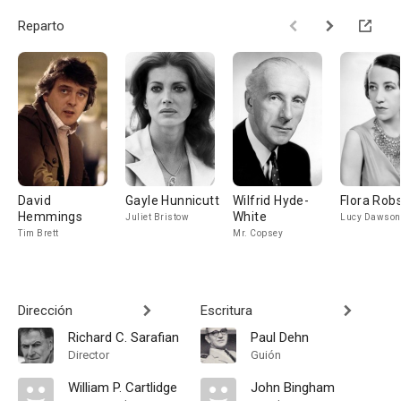
Reparto
David
Gayle Hunnicutt
Wilfrid Hyde-
Flora Rob
Hemmings
White
Juliet Bristow
Lucy Dawson
Tim Brett
Mr. Copsey
Dirección
Escritura
Richard C. Sarafian
Paul Dehn
Director
Guión
William P. Cartlidge
John Bingham