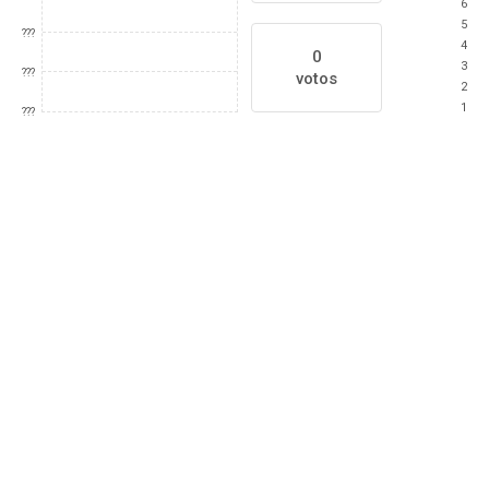
6
5
???
4
0
3
???
votos
2
1
???