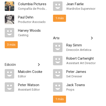
Columbia Pictures
Jean Fairlie
Compañía de Produccion
Wardrobe Supervisor
Paul Dehn
1 más
Productor Asociado
Harvey Woods
Casting
Arte
3 más
Ray Simm
Dirección Artística
Robert Cartwright
Assistant Art Director
Edición
Malcolm Cooke
Peter James
Editor
Set Dresser
Peter Watson
Jack Towns
Assistant Editor
Props
1 más