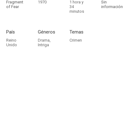
Fragment
1970
1 hora y
Sin
of Fear
34
información
minutos
País
Géneros
Temas
Reino
Drama
,
Crimen
Unido
Intriga