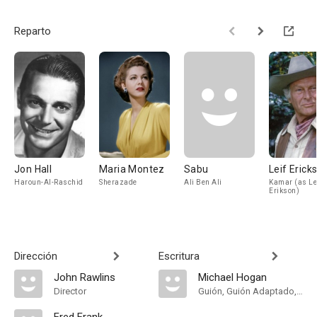
Reparto
Jon Hall
Maria Montez
Sabu
Leif Erick
Haroun-Al-Raschid
Sherazade
Ali Ben Ali
Kamar (as Le
Erikson)
Dirección
Escritura
John Rawlins
Michael Hogan
Director
Guión, Guión Adaptado, Historia