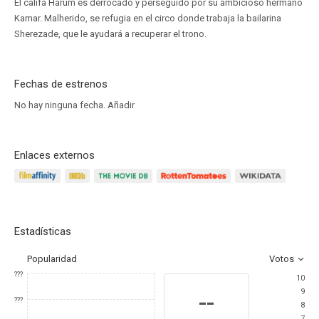
El califa Harum es derrocado y perseguido por su ambicioso hermano
Kamar. Malherido, se refugia en el circo donde trabaja la bailarina
Sherezade, que le ayudará a recuperar el trono.
Fechas de estrenos
No hay ninguna fecha.
Añadir
Enlaces externos
Estadísticas
Popularidad
Votos
???
10
9
--
???
8
7