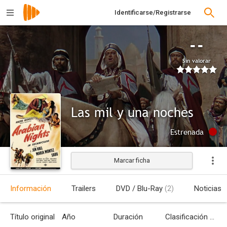
Identificarse/Registrarse
--
Sin valorar
Las mil y una noches
Estrenada
Marcar ficha
Información
Trailers
DVD / Blu-Ray
(2)
Noticias
Título original
Año
Duración
Clasificación por edades