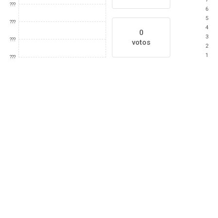
???
6
5
???
4
0
3
???
votos
2
1
???